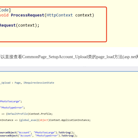
mmonPage_SetupAccount_Upload类的page_load方法(asp.net网