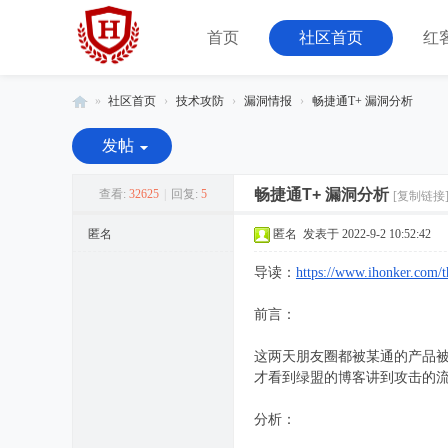
首页
社区首页
红
»
社区首页
›
技术攻防
›
漏洞情报
›
畅捷通T+ 漏洞分析
红
发帖
客
联
畅捷通T+ 漏洞分析
查看:
32625
|
回复:
5
[复制链接
盟
匿名
匿名
发表于 2022-9-2 10:52:42
-
导读：
https://www.ihonker.com/
由
08
前言：
小
这两天朋友圈都被某通的产品
组
才看到绿盟的博客讲到攻击的
运
营
分析：