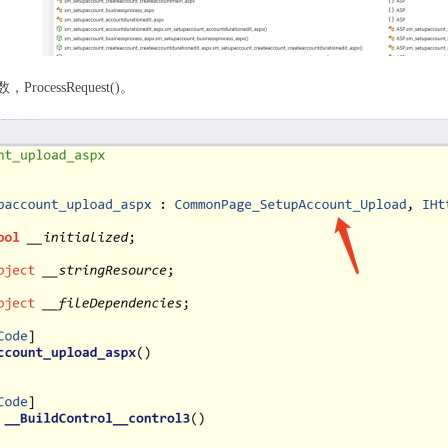
ocessRequest()。