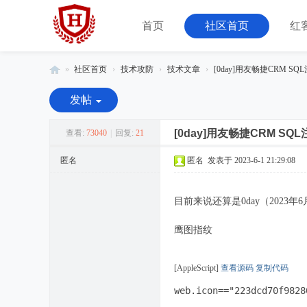
首页
社区首页
红
»
社区首页
›
技术攻防
›
技术文章
›
[0day]用友畅捷CRM S
红
发帖
客
联
[0day]用友畅捷CRM SQ
查看:
73040
|
回复:
21
盟
匿名
匿名
发表于 2023-6-1 21:29:08
-
由
目前来说还算是0day（2023年6月
08
小
鹰图指纹
组
运
[AppleScript]
查看源码
复制代码
营
web.icon=="223dcd70f9828