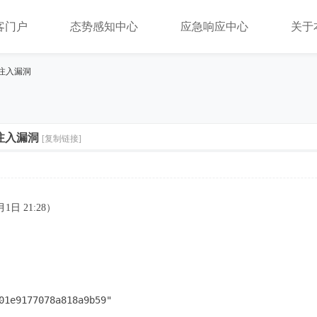
客门户
态势感知中心
应急响应中心
关于
QL注入漏洞
L注入漏洞
[复制链接]
1日 21:28）
01e9177078a818a9b59"