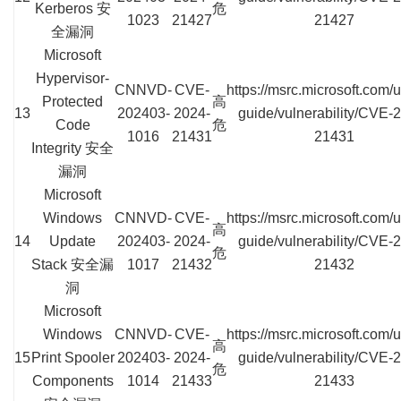
Kerberos 安
危
1023
21427
21427
全漏洞
Microsoft
Hypervisor-
CNNVD-
CVE-
https://msrc.microsoft.com/
Protected
高
13
202403-
2024-
guide/vulnerability/CVE-
Code
危
1016
21431
21431
Integrity 安全
漏洞
Microsoft
Windows
CNNVD-
CVE-
https://msrc.microsoft.com/
高
14
Update
202403-
2024-
guide/vulnerability/CVE-
危
Stack 安全漏
1017
21432
21432
洞
Microsoft
Windows
CNNVD-
CVE-
https://msrc.microsoft.com/
高
15
Print Spooler
202403-
2024-
guide/vulnerability/CVE-
危
Components
1014
21433
21433