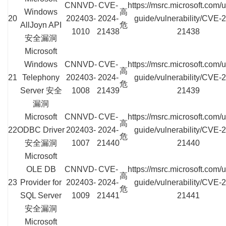
CNNVD-
CVE-
https://msrc.microsoft.com/
Windows
高
20
202403-
2024-
guide/vulnerability/CVE-
AllJoyn API
危
1010
21438
21438
安全漏洞
Microsoft
Windows
CNNVD-
CVE-
https://msrc.microsoft.com/
高
21
Telephony
202403-
2024-
guide/vulnerability/CVE-
危
Server 安全
1008
21439
21439
漏洞
Microsoft
CNNVD-
CVE-
https://msrc.microsoft.com/
高
22
ODBC Driver
202403-
2024-
guide/vulnerability/CVE-
危
安全漏洞
1007
21440
21440
Microsoft
OLE DB
CNNVD-
CVE-
https://msrc.microsoft.com/
高
23
Provider for
202403-
2024-
guide/vulnerability/CVE-
危
SQL Server
1009
21441
21441
安全漏洞
Microsoft