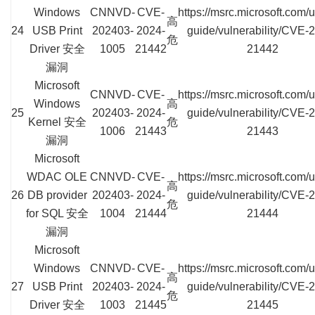
Windows
CNNVD-
CVE-
https://msrc.microsoft.com/
高
24
USB Print
202403-
2024-
guide/vulnerability/CVE-
危
Driver 安全
1005
21442
21442
漏洞
Microsoft
CNNVD-
CVE-
https://msrc.microsoft.com/
Windows
高
25
202403-
2024-
guide/vulnerability/CVE-
Kernel 安全
危
1006
21443
21443
漏洞
Microsoft
WDAC OLE
CNNVD-
CVE-
https://msrc.microsoft.com/
高
26
DB provider
202403-
2024-
guide/vulnerability/CVE-
危
for SQL 安全
1004
21444
21444
漏洞
Microsoft
Windows
CNNVD-
CVE-
https://msrc.microsoft.com/
高
27
USB Print
202403-
2024-
guide/vulnerability/CVE-
危
Driver 安全
1003
21445
21445