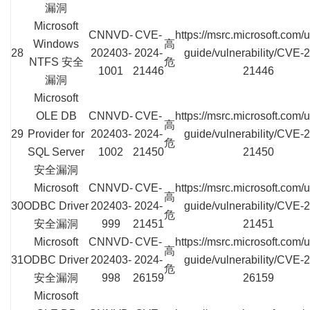
漏洞
Microsoft
CNNVD-
CVE-
https://msrc.microsoft.com/
Windows
高
28
202403-
2024-
guide/vulnerability/CVE-
NTFS 安全
危
1001
21446
21446
漏洞
Microsoft
OLE DB
CNNVD-
CVE-
https://msrc.microsoft.com/
高
29
Provider for
202403-
2024-
guide/vulnerability/CVE-
危
SQL Server
1002
21450
21450
安全漏洞
Microsoft
CNNVD-
CVE-
https://msrc.microsoft.com/
高
30
ODBC Driver
202403-
2024-
guide/vulnerability/CVE-
危
安全漏洞
999
21451
21451
Microsoft
CNNVD-
CVE-
https://msrc.microsoft.com/
高
31
ODBC Driver
202403-
2024-
guide/vulnerability/CVE-
危
安全漏洞
998
26159
26159
Microsoft