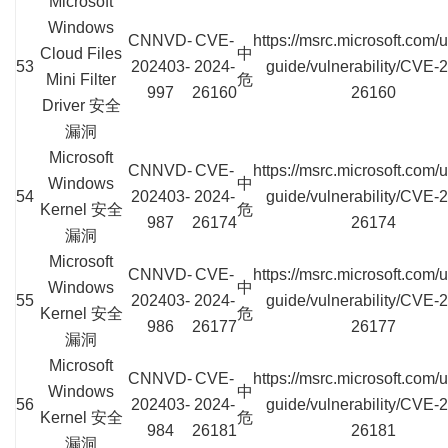
Microsoft
Windows
CNNVD-
CVE-
https://msrc.microsoft.com/
Cloud Files
中
53
202403-
2024-
guide/vulnerability/CVE-
Mini Filter
危
997
26160
26160
Driver 安全
漏洞
Microsoft
CNNVD-
CVE-
https://msrc.microsoft.com/
Windows
中
54
202403-
2024-
guide/vulnerability/CVE-
Kernel 安全
危
987
26174
26174
漏洞
Microsoft
CNNVD-
CVE-
https://msrc.microsoft.com/
Windows
中
55
202403-
2024-
guide/vulnerability/CVE-
Kernel 安全
危
986
26177
26177
漏洞
Microsoft
CNNVD-
CVE-
https://msrc.microsoft.com/
Windows
中
56
202403-
2024-
guide/vulnerability/CVE-
Kernel 安全
危
984
26181
26181
漏洞