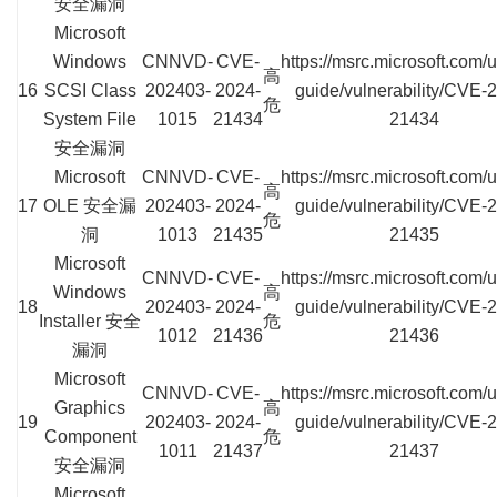
安全漏洞
Microsoft
Windows
CNNVD-
CVE-
https://msrc.microsoft.com/
高
16
SCSI Class
202403-
2024-
guide/vulnerability/CVE-
危
System File
1015
21434
21434
安全漏洞
Microsoft
CNNVD-
CVE-
https://msrc.microsoft.com/
高
17
OLE 安全漏
202403-
2024-
guide/vulnerability/CVE-
危
洞
1013
21435
21435
Microsoft
CNNVD-
CVE-
https://msrc.microsoft.com/
Windows
高
18
202403-
2024-
guide/vulnerability/CVE-
Installer 安全
危
1012
21436
21436
漏洞
Microsoft
CNNVD-
CVE-
https://msrc.microsoft.com/
Graphics
高
19
202403-
2024-
guide/vulnerability/CVE-
Component
危
1011
21437
21437
安全漏洞
Microsoft