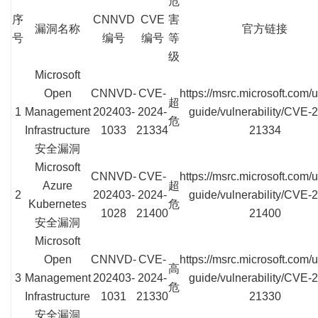
危
序
CNNVD
CVE
害
漏洞名称
官方链接
号
编号
编号
等
级
Microsoft
Open
CNNVD-
CVE-
https://msrc.microsoft.com/
超
1
Management
202403-
2024-
guide/vulnerability/CVE-
危
Infrastructure
1033
21334
21334
安全漏洞
Microsoft
CNNVD-
CVE-
https://msrc.microsoft.com/
Azure
超
2
202403-
2024-
guide/vulnerability/CVE-
Kubernetes
危
1028
21400
21400
安全漏洞
Microsoft
Open
CNNVD-
CVE-
https://msrc.microsoft.com/
高
3
Management
202403-
2024-
guide/vulnerability/CVE-
危
Infrastructure
1031
21330
21330
安全漏洞