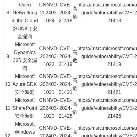
Open
CNNVD-
CVE-
https://msrc.microsoft.com/
高
8
Networking
202403-
2024-
guide/vulnerability/CVE-
危
in the Cloud
1024
21418
21418
(SONiC) 安
全漏洞
Microsoft
CNNVD-
CVE-
https://msrc.microsoft.com/
Dynamics
高
9
202403-
2024-
guide/vulnerability/CVE-
365 安全漏
危
1022
21419
21419
洞
Microsoft
CNNVD-
CVE-
https://msrc.microsoft.com/
高
10
Azure SDK
202403-
2024-
guide/vulnerability/CVE-
危
安全漏洞
1021
21421
21421
Microsoft
CNNVD-
CVE-
https://msrc.microsoft.com/
高
11
SharePoint
202403-
2024-
guide/vulnerability/CVE-
危
安全漏洞
1020
21426
21426
Microsoft
CNNVD-
CVE-
https://msrc.microsoft.com/
Windows
高
12
202403-
2024-
guide/vulnerability/CVE-