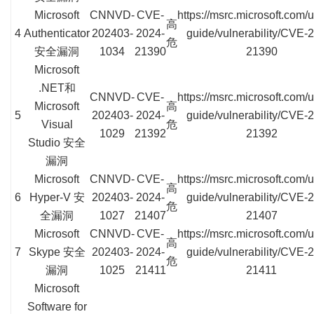
Microsoft
CNNVD-
CVE-
https://msrc.microsoft.com/
高
4
Authenticator
202403-
2024-
guide/vulnerability/CVE-
危
安全漏洞
1034
21390
21390
Microsoft
.NET和
CNNVD-
CVE-
https://msrc.microsoft.com/
Microsoft
高
5
202403-
2024-
guide/vulnerability/CVE-
Visual
危
1029
21392
21392
Studio 安全
漏洞
Microsoft
CNNVD-
CVE-
https://msrc.microsoft.com/
高
6
Hyper-V 安
202403-
2024-
guide/vulnerability/CVE-
危
全漏洞
1027
21407
21407
Microsoft
CNNVD-
CVE-
https://msrc.microsoft.com/
高
7
Skype 安全
202403-
2024-
guide/vulnerability/CVE-
危
漏洞
1025
21411
21411
Microsoft
Software for