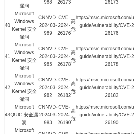
988
26173
26173
漏洞
Microsoft
CNNVD-
CVE-
https://msrc.microsoft.com/
Windows
高
40
202403-
2024-
guide/vulnerability/CVE-
Kernel 安全
危
989
26176
26176
漏洞
Microsoft
CNNVD-
CVE-
https://msrc.microsoft.com/
Windows
高
41
202403-
2024-
guide/vulnerability/CVE-
Kernel 安全
危
985
26178
26178
漏洞
Microsoft
CNNVD-
CVE-
https://msrc.microsoft.com/
Windows
高
42
202403-
2024-
guide/vulnerability/CVE-
Kernel 安全
危
982
26182
26182
漏洞
Microsoft
CNNVD-
CVE-
https://msrc.microsoft.com/
高
43
QUIC 安全漏
202403-
2024-
guide/vulnerability/CVE-
危
洞
983
26190
26190
Microsoft