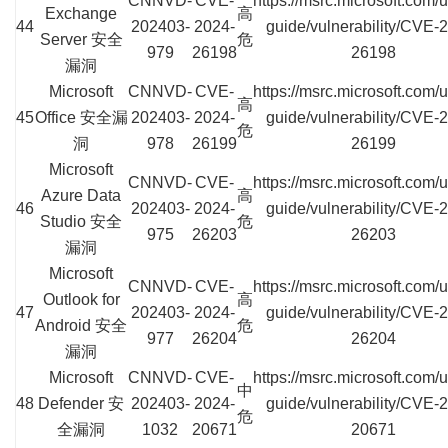
CNNVD-
CVE-
https://msrc.microsoft.com/
Exchange
高
44
202403-
2024-
guide/vulnerability/CVE-
Server 安全
危
979
26198
26198
漏洞
Microsoft
CNNVD-
CVE-
https://msrc.microsoft.com/
高
45
Office 安全漏
202403-
2024-
guide/vulnerability/CVE-
危
洞
978
26199
26199
Microsoft
CNNVD-
CVE-
https://msrc.microsoft.com/
Azure Data
高
46
202403-
2024-
guide/vulnerability/CVE-
Studio 安全
危
975
26203
26203
漏洞
Microsoft
CNNVD-
CVE-
https://msrc.microsoft.com/
Outlook for
高
47
202403-
2024-
guide/vulnerability/CVE-
Android 安全
危
977
26204
26204
漏洞
Microsoft
CNNVD-
CVE-
https://msrc.microsoft.com/
中
48
Defender 安
202403-
2024-
guide/vulnerability/CVE-
危
全漏洞
1032
20671
20671