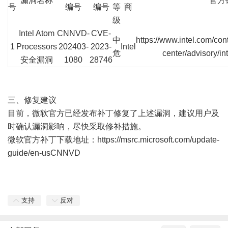
漏洞名称
官方
号
编号
编号
等
商
级
Intel Atom
CNNVD-
CVE-
中
https://www.intel.com/con
1
Processors
202403-
2023-
Intel
危
center/advisory/in
安全漏洞
1080
28746
三、修复建议
目前，微软官方已经发布补丁修复了上述漏洞，建议用户及
时确认漏洞影响，尽快采取修补措施。
微软官方补丁下载地址：
https://msrc.microsoft.com/update-
guide/en-usCNNVD
支持
反对