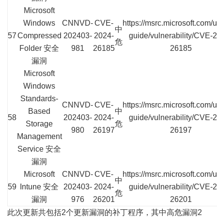
Microsoft
Windows
CNNVD-
CVE-
https://msrc.microsoft.com/
中
57
Compressed
202403-
2024-
guide/vulnerability/CVE-
危
Folder 安全
981
26185
26185
漏洞
Microsoft
Windows
Standards-
CNNVD-
CVE-
https://msrc.microsoft.com/
Based
中
58
202403-
2024-
guide/vulnerability/CVE-
Storage
危
980
26197
26197
Management
Service 安全
漏洞
Microsoft
CNNVD-
CVE-
https://msrc.microsoft.com/
中
59
Intune 安全
202403-
2024-
guide/vulnerability/CVE-
危
漏洞
976
26201
26201
此次更新共包括2个更新漏洞的补丁程序，其中高危漏洞2