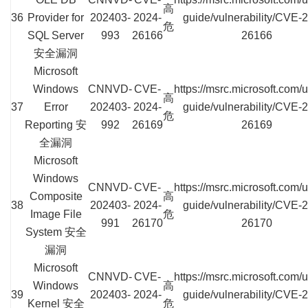
高
36
Provider for
202403-
2024-
guide/vulnerability/CVE-
危
SQL Server
993
26166
26166
安全漏洞
Microsoft
Windows
CNNVD-
CVE-
https://msrc.microsoft.com/
高
37
Error
202403-
2024-
guide/vulnerability/CVE-
危
Reporting 安
992
26169
26169
全漏洞
Microsoft
Windows
CNNVD-
CVE-
https://msrc.microsoft.com/
Composite
高
38
202403-
2024-
guide/vulnerability/CVE-
Image File
危
991
26170
26170
System 安全
漏洞
Microsoft
CNNVD-
CVE-
https://msrc.microsoft.com/
Windows
高
39
202403-
2024-
guide/vulnerability/CVE-
Kernel 安全
危