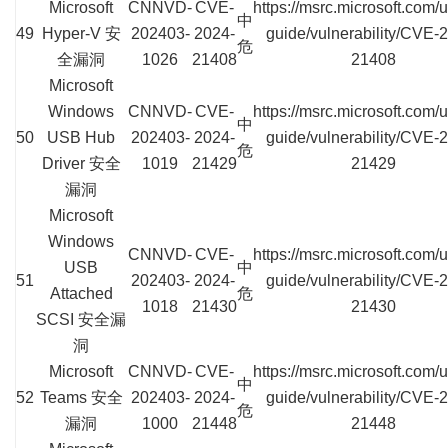
Microsoft
CNNVD-
CVE-
https://msrc.microsoft.com/
中
49
Hyper-V 安
202403-
2024-
guide/vulnerability/CVE-
危
全漏洞
1026
21408
21408
Microsoft
Windows
CNNVD-
CVE-
https://msrc.microsoft.com/
中
50
USB Hub
202403-
2024-
guide/vulnerability/CVE-
危
Driver 安全
1019
21429
21429
漏洞
Microsoft
Windows
CNNVD-
CVE-
https://msrc.microsoft.com/
USB
中
51
202403-
2024-
guide/vulnerability/CVE-
Attached
危
1018
21430
21430
SCSI 安全漏
洞
Microsoft
CNNVD-
CVE-
https://msrc.microsoft.com/
中
52
Teams 安全
202403-
2024-
guide/vulnerability/CVE-
危
漏洞
1000
21448
21448