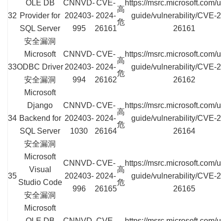
OLE DB
CNNVD-
CVE-
https://msrc.microsoft.com/
高
32
Provider for
202403-
2024-
guide/vulnerability/CVE-
危
SQL Server
995
26161
26161
安全漏洞
Microsoft
CNNVD-
CVE-
https://msrc.microsoft.com/
高
33
ODBC Driver
202403-
2024-
guide/vulnerability/CVE-
危
安全漏洞
994
26162
26162
Microsoft
Django
CNNVD-
CVE-
https://msrc.microsoft.com/
高
34
Backend for
202403-
2024-
guide/vulnerability/CVE-
危
SQL Server
1030
26164
26164
安全漏洞
Microsoft
CNNVD-
CVE-
https://msrc.microsoft.com/
Visual
高
35
202403-
2024-
guide/vulnerability/CVE-
Studio Code
危
996
26165
26165
安全漏洞
Microsoft
OLE DB
CNNVD-
CVE-
https://msrc.microsoft.com/