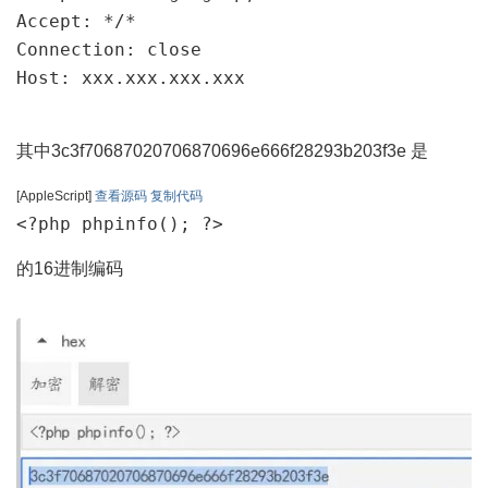
Accept: */*

Connection: close

Host: xxx.xxx.xxx.xxx
其中3c3f70687020706870696e666f28293b203f3e 是
[AppleScript]
查看源码
复制代码
<?php phpinfo(); ?>
的16进制编码