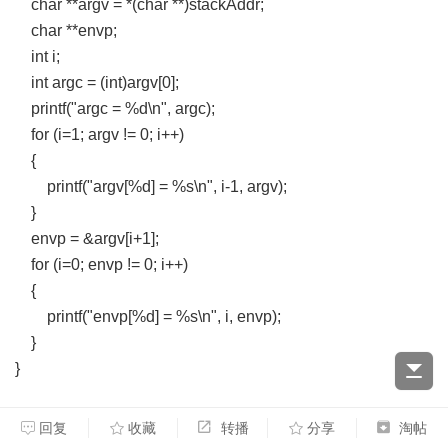
char **argv = *(char **)stackAddr;
char **envp;
int i;
int argc = (int)argv[0];
printf("argc = %d\n", argc);
for (i=1; argv != 0; i++)
{
printf("argv[%d] = %s\n", i-1, argv);
}
envp = &argv[i+1];
for (i=0; envp != 0; i++)
{
printf("envp[%d] = %s\n", i, envp);
}
}
void getLinkMap(struct link_map *r_map)
回复
收藏
转播
分享
淘帖
{