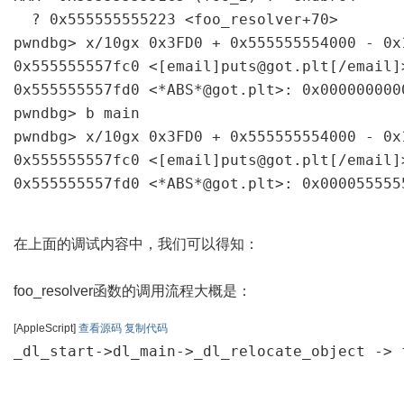
  ? 0x555555555223 <foo_resolver+70>       
pwndbg> x/10gx 0x3FD0 + 0x555555554000 - 0x1
0x555555557fc0 <[email]puts@got.plt[/email]
0x555555557fd0 <*ABS*@got.plt>: 0x000000000
pwndbg> b main

pwndbg> x/10gx 0x3FD0 + 0x555555554000 - 0x1
0x555555557fc0 <[email]puts@got.plt[/email]
0x555555557fd0 <*ABS*@got.plt>: 0x000055555
在上面的调试内容中，我们可以得知：
foo_resolver函数的调用流程大概是：
[AppleScript]
查看源码
复制代码
_dl_start->dl_main->_dl_relocate_object ->