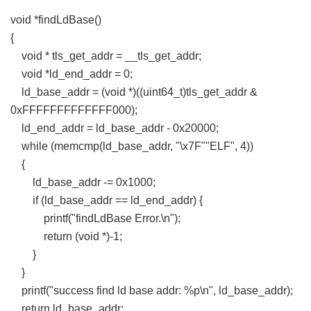
void *findLdBase()
{
void * tls_get_addr = __tls_get_addr;
void *ld_end_addr = 0;
ld_base_addr = (void *)((uint64_t)tls_get_addr &
0xFFFFFFFFFFFFF000);
ld_end_addr = ld_base_addr - 0x20000;
while (memcmp(ld_base_addr, "\x7F""ELF", 4))
{
ld_base_addr -= 0x1000;
if (ld_base_addr == ld_end_addr) {
printf("findLdBase Error.\n");
return (void *)-1;
}
}
printf("success find ld base addr: %p\n", ld_base_addr);
return ld_base_addr;