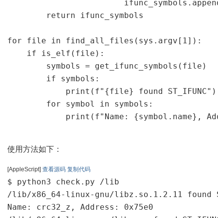
                        ifunc_symbols.append
        return ifunc_symbols

for file in find_all_files(sys.argv[1]):

    if is_elf(file):

        symbols = get_ifunc_symbols(file)

        if symbols:

            print(f"{file} found ST_IFUNC")

        for symbol in symbols:

            print(f"Name: {symbol.name}, Ad
使用方法如下：
[AppleScript]
查看源码
复制代码
$ python3 check.py /lib

/lib/x86_64-linux-gnu/libz.so.1.2.11 found S
Name: crc32_z, Address: 0x75e0
