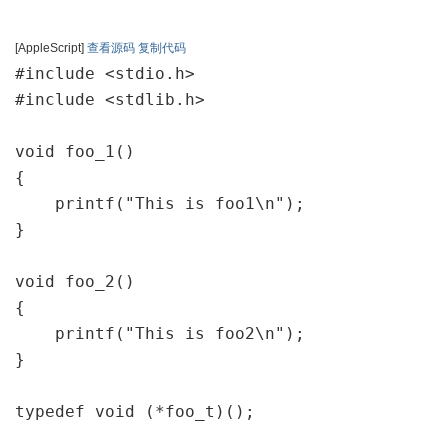
[AppleScript]
查看源码
复制代码
#include <stdio.h>

#include <stdlib.h>

void foo_1()

{

    printf("This is foo1\n");

}

void foo_2()

{

    printf("This is foo2\n");

}

typedef void (*foo_t)();
