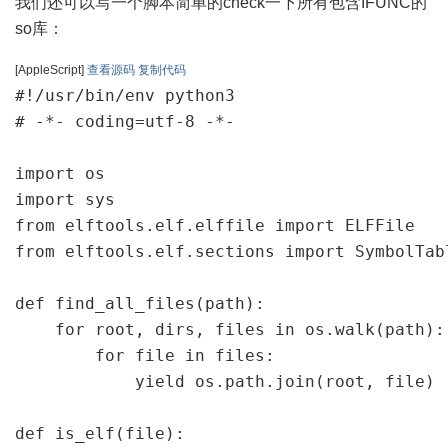
我们还可以写一个脚本简单的check一下所有包含IFUNC的
so库：
[AppleScript]
查看源码
复制代码
#!/usr/bin/env python3

# -*- coding=utf-8 -*-

import os

import sys

from elftools.elf.elffile import ELFFile

from elftools.elf.sections import SymbolTabl
def find_all_files(path):

    for root, dirs, files in os.walk(path):

        for file in files:

            yield os.path.join(root, file)

def is_elf(file):
