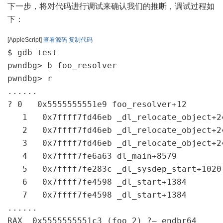
下一步，将对代码进行调试来确认我们的推断，调试过程如
下：
[AppleScript]
查看源码
复制代码
$ gdb test

pwndbg> b foo_resolver

pwndbg> r

......

? 0   0x5555555551e9 foo_resolver+12

   1   0x7ffff7fd46eb _dl_relocate_object+24
   2   0x7ffff7fd46eb _dl_relocate_object+24
   3   0x7ffff7fd46eb _dl_relocate_object+24
   4   0x7ffff7fe6a63 dl_main+8579

   5   0x7ffff7fe283c _dl_sysdep_start+1020

   6   0x7ffff7fe4598 _dl_start+1384

   7   0x7ffff7fe4598 _dl_start+1384

......

RAX  0x5555555551c3 (foo_2) ?— endbr64
