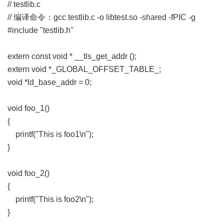
// testlib.c
// 编译命令：gcc testlib.c -o libtest.so -shared -fPIC -g
#include "testlib.h"
extern const void * __tls_get_addr ();
extern void *_GLOBAL_OFFSET_TABLE_;
void *ld_base_addr = 0;
void foo_1()
{
printf("This is foo1\n");
}
void foo_2()
{
printf("This is foo2\n");
}