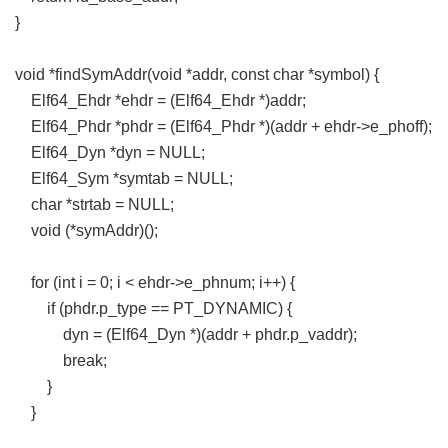
}
void *findSymAddr(void *addr, const char *symbol) {
Elf64_Ehdr *ehdr = (Elf64_Ehdr *)addr;
Elf64_Phdr *phdr = (Elf64_Phdr *)(addr + ehdr->e_phoff);
Elf64_Dyn *dyn = NULL;
Elf64_Sym *symtab = NULL;
char *strtab = NULL;
void (*symAddr)();
for (int i = 0; i < ehdr->e_phnum; i++) {
if (phdr.p_type == PT_DYNAMIC) {
dyn = (Elf64_Dyn *)(addr + phdr.p_vaddr);
break;
}
}