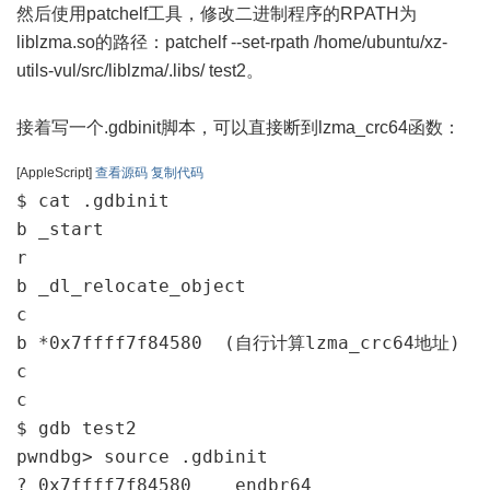
然后使用patchelf工具，修改二进制程序的RPATH为
liblzma.so的路径：patchelf --set-rpath /home/ubuntu/xz-
utils-vul/src/liblzma/.libs/ test2。
接着写一个.gdbinit脚本，可以直接断到lzma_crc64函数：
[AppleScript]
查看源码
复制代码
$ cat .gdbinit

b _start

r

b _dl_relocate_object

c

b *0x7ffff7f84580  (自行计算lzma_crc64地址)

c

c

$ gdb test2

pwndbg> source .gdbinit

? 0x7ffff7f84580    endbr64