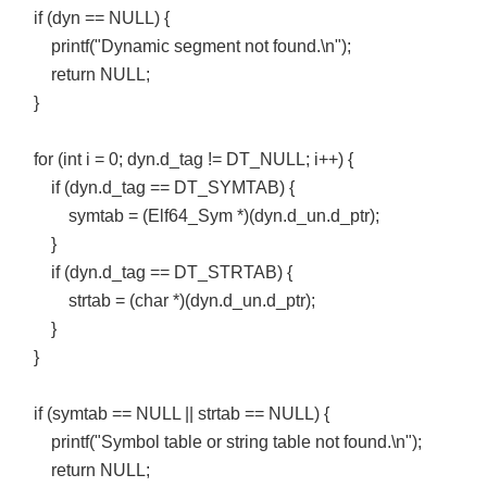
if (dyn == NULL) {
printf("Dynamic segment not found.\n");
return NULL;
}
for (int i = 0; dyn.d_tag != DT_NULL; i++) {
if (dyn.d_tag == DT_SYMTAB) {
symtab = (Elf64_Sym *)(dyn.d_un.d_ptr);
}
if (dyn.d_tag == DT_STRTAB) {
strtab = (char *)(dyn.d_un.d_ptr);
}
}
if (symtab == NULL || strtab == NULL) {
printf("Symbol table or string table not found.\n");
return NULL;