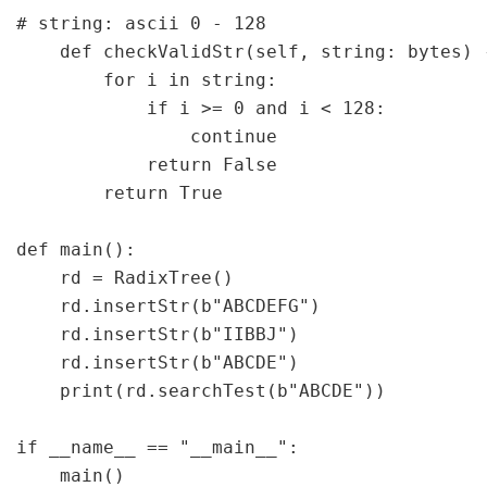
# string: ascii 0 - 128

    def checkValidStr(self, string: bytes) -
        for i in string:

            if i >= 0 and i < 128:

                continue

            return False

        return True

def main():

    rd = RadixTree()

    rd.insertStr(b"ABCDEFG")

    rd.insertStr(b"IIBBJ")

    rd.insertStr(b"ABCDE")

    print(rd.searchTest(b"ABCDE"))

if __name__ == "__main__":

    main()