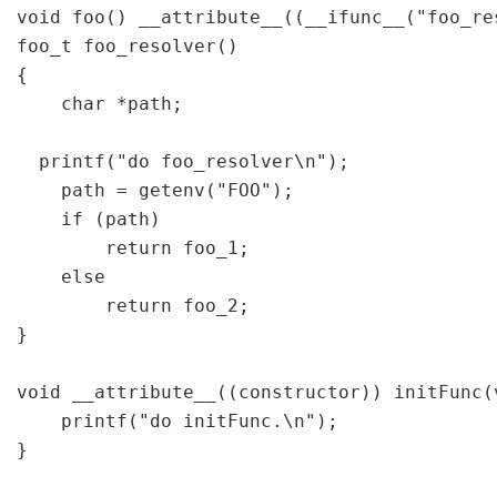
void foo() __attribute__((__ifunc__("foo_res
foo_t foo_resolver()

{

    char *path;

  printf("do foo_resolver\n");

    path = getenv("FOO");

    if (path)

        return foo_1;

    else

        return foo_2;

}

void __attribute__((constructor)) initFunc(v
    printf("do initFunc.\n");

}
