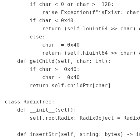
        if char < 0 or char >= 128:

            raise Exception(f"isExist: char
        if char < 0x40:

            return (self.louint64 >> char) &
        else:

            char -= 0x40

            return (self.hiuint64 >> char) &
    def getChild(self, char: int):

        if char >= 0x40:

            char -= 0x40

        return self.childPtr[char]

class RadixTree:

    def __init__(self):

        self.rootRadix: RadixObject = RadixO
    def insertStr(self, string: bytes) -> in