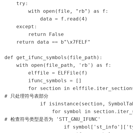
    try:

        with open(file, "rb") as f:

            data = f.read(4)

    except:

        return False

    return data == b"\x7FELF"

def get_ifunc_symbols(file_path):

    with open(file_path, 'rb') as f:

        elffile = ELFFile(f)

        ifunc_symbols = []

        for section in elffile.iter_sections
# 只处理符号表部分

            if isinstance(section, SymbolTab
                for symbol in section.iter_s
# 检查符号类型是否为 'STT_GNU_IFUNC'

                    if symbol['st_info']['t