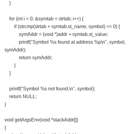
}
for (int i = 0; &symtab < strtab; i++) {
if (strcmp(strtab + symtab.st_name, symbol) == 0) {
symAddr = (void *)addr + symtab.st_value;
printf("Symbol %s found at address %p\n", symbol,
symAddr);
return symAddr;
}
}
printf("Symbol %s not found.\n", symbol);
return NULL;
}
void getArgsEnv(void *stackAddr[])
{