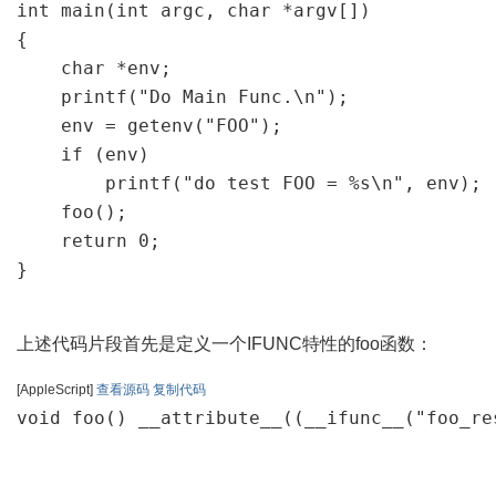
int main(int argc, char *argv[])

{

    char *env;

    printf("Do Main Func.\n");

    env = getenv("FOO");

    if (env)

        printf("do test FOO = %s\n", env);

    foo();

    return 0;

}
上述代码片段首先是定义一个IFUNC特性的foo函数：
[AppleScript]
查看源码
复制代码
void foo() __attribute__((__ifunc__("foo_re