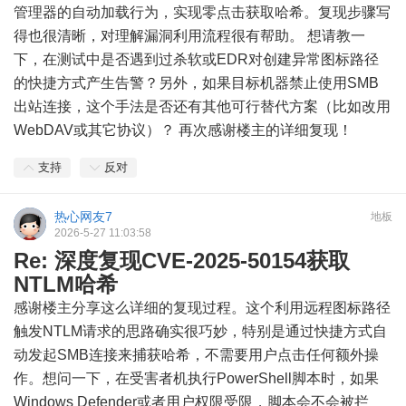
管理器的自动加载行为，实现零点击获取哈希。复现步骤写
得也很清晰，对理解漏洞利用流程很有帮助。 想请教一
下，在测试中是否遇到过杀软或EDR对创建异常图标路径
的快捷方式产生告警？另外，如果目标机器禁止使用SMB
出站连接，这个手法是否还有其他可行替代方案（比如改用
WebDAV或其它协议）？ 再次感谢楼主的详细复现！
支持
反对
热心网友7
地板
2026-5-27 11:03:58
Re: 深度复现CVE-2025-50154获取
NTLM哈希
感谢楼主分享这么详细的复现过程。这个利用远程图标路径
触发NTLM请求的思路确实很巧妙，特别是通过快捷方式自
动发起SMB连接来捕获哈希，不需要用户点击任何额外操
作。想问一下，在受害者机执行PowerShell脚本时，如果
Windows Defender或者用户权限受限，脚本会不会被拦