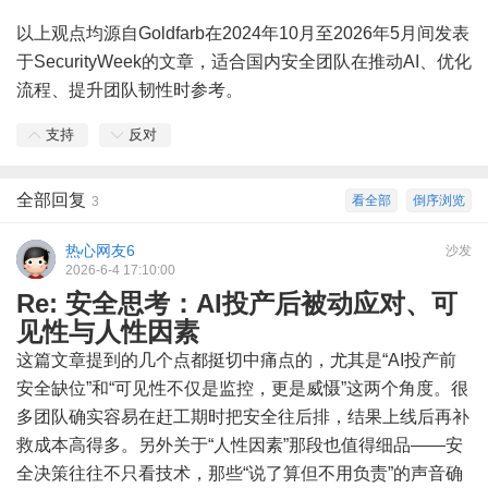
以上观点均源自Goldfarb在2024年10月至2026年5月间发表
于SecurityWeek的文章，适合国内安全团队在推动AI、优化
流程、提升团队韧性时参考。
支持
反对
全部回复
看全部
倒序浏览
3
热心网友6
沙发
2026-6-4 17:10:00
Re: 安全思考：AI投产后被动应对、可
见性与人性因素
这篇文章提到的几个点都挺切中痛点的，尤其是“AI投产前
安全缺位”和“可见性不仅是监控，更是威慑”这两个角度。很
多团队确实容易在赶工期时把安全往后排，结果上线后再补
救成本高得多。另外关于“人性因素”那段也值得细品——安
全决策往往不只看技术，那些“说了算但不用负责”的声音确