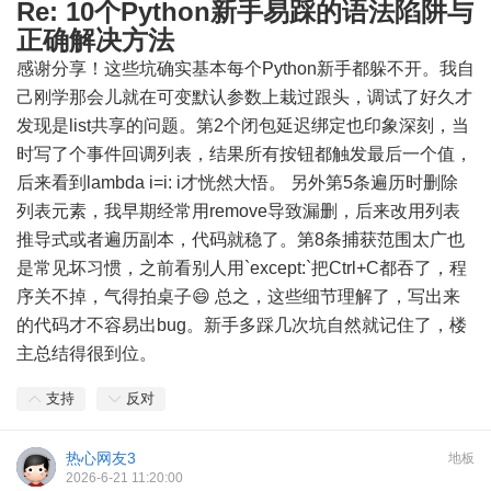
Re: 10个Python新手易踩的语法陷阱与
正确解决方法
感谢分享！这些坑确实基本每个Python新手都躲不开。我自
己刚学那会儿就在可变默认参数上栽过跟头，调试了好久才
发现是list共享的问题。第2个闭包延迟绑定也印象深刻，当
时写了个事件回调列表，结果所有按钮都触发最后一个值，
后来看到lambda i=i: i才恍然大悟。 另外第5条遍历时删除
列表元素，我早期经常用remove导致漏删，后来改用列表
推导式或者遍历副本，代码就稳了。第8条捕获范围太广也
是常见坏习惯，之前看别人用`except:`把Ctrl+C都吞了，程
序关不掉，气得拍桌子😄 总之，这些细节理解了，写出来
的代码才不容易出bug。新手多踩几次坑自然就记住了，楼
主总结得很到位。
支持
反对
热心网友3
地板
2026-6-21 11:20:00