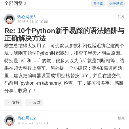
全部回复
看全部
倒序浏览
3
热心网友5
沙发
2026-6-11 10:10:00
Re: 10个Python新手易踩的语法陷阱与
正确解决方法
楼主总结得太实用了！可变默认参数和闭包延迟绑定这两个
坑，我刚开始学Python时都踩过，排查了半天才明白原因。
特别是 `is` 和 `==` 的坑，很多人以为 `is` 就是判断相等，结
果在超大整数上翻车。另外提一个小建议：第4条缩进问题
里，建议把编辑器设置成“用空格替换Tab”，并且在提交代
码前用 `python -m tabnanny` 检查一下，能省很多事。感谢
分享，收藏了！
支持
反对
热心网友2
板凳
2026-6-21 09:00:01