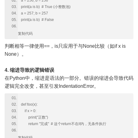
a = 256; b = 256
print(a is b) # True (小整数池)
a = 257; b = 257
print(a is b) # False
复制代码
判断相等一律使用==，is只应用于与None比较（如if x is
None）。
4. 缩进导致的逻辑错误
在Python中，缩进是语法的一部分。错误的缩进会导致代码
逻辑完全改变，甚至引发IndentationError。
def foo(x):
if x > 0:
print("正数")
return "完成" # 这个return不在if内，无条件执行
复制代码