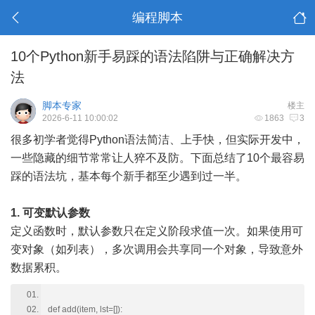
编程脚本
10个Python新手易踩的语法陷阱与正确解决方
法
脚本专家
楼主
2026-6-11 10:00:02
1863
3
很多初学者觉得Python语法简洁、上手快，但实际开发中，
一些隐藏的细节常常让人猝不及防。下面总结了10个最容易
踩的语法坑，基本每个新手都至少遇到过一半。
1. 可变默认参数
定义函数时，默认参数只在定义阶段求值一次。如果使用可
变对象（如列表），多次调用会共享同一个对象，导致意外
数据累积。
def add(item, lst=[]):