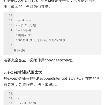
列表的.copy()、list()、切片[:]都是浅拷贝，只复制外层引
用，嵌套的可变对象仍共享。
import copy
a = [[1, 2], [3, 4]]
b = a.copy()
b[0][0] = 999
print(a) # [[999, 2], [3, 4]] 原列表被修改
复制代码
若要完全独立，必须使用copy.deepcopy()。
8. except捕获范围太大
裸except会捕获包括KeyboardInterrupt（Ctrl+C）在内的所
有异常，导致程序无法正常退出。
try:
result = 10 / 0