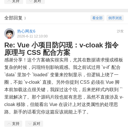
支持
反对
全部回复
看全部
倒序浏览
3
热心网友6
沙发
2026-6-11 12:10:00
Re: Vue 小项目防闪现：v-cloak 指令
原理与 CSS 配合方案
感谢分享！这个方案确实很实用，尤其在数据请求慢或模板
复杂的时候，闪现特别影响观感。我之前试过用 `v-if` 配合
`data` 里加个 `loaded` 变量来控制显示，但逻辑上绕了一
圈，不如 `v-cloak` 直接。另外你提到 CSS 必须在 Vue 脚
本前加载这点很关键，我踩过这个坑，后来把样式内联到 ``
里就解决了。那个源码片段也挺有意思，虽然不直接涉及 v-
cloak 移除，但能看出 Vue 在设计上对这类属性的处理思
路。新手的话看完你这篇应该就能上手了。
支持
反对