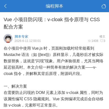
编程脚本
Vue 小项目防闪现：v-cloak 指令原理与 CSS
配合方案
脚本专家
楼主
2026-6-11 12:00:01
1408
3
在小项目中使用 Vue.js 时，页面刚加载时经常能看到
Mustache 语法（如 {{text}}）原样显示，几毫秒后才被实际
数据替换，这就是“闪现”现象。用户体验很差，尤其当网络
延迟较高时。本文介绍一种简单有效的解决方案——v-
cloak 指令，并解释其背后原理，附源码片段。
一、解决方案
在需要防止闪现的 DOM 元素上添加 v-cloak 属性，同时为
该属性编写 CSS 隐藏规则。Vue 实例编译完成后会自动移
除 v-cloak，元素即可正常显示。