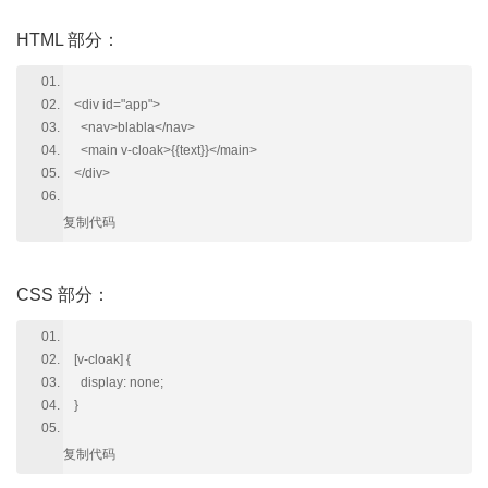
HTML 部分：
<div id="app">
<nav>blabla</nav>
<main v-cloak>{{text}}</main>
</div>
复制代码
CSS 部分：
[v-cloak] {
display: none;
}
复制代码