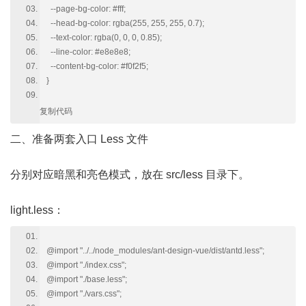
--page-bg-color: #fff;
--head-bg-color: rgba(255, 255, 255, 0.7);
--text-color: rgba(0, 0, 0, 0.85);
--line-color: #e8e8e8;
--content-bg-color: #f0f2f5;
}
复制代码
二、准备两套入口 Less 文件
分别对应暗黑和亮色模式，放在 src/less 目录下。
light.less：
@import "../../node_modules/ant-design-vue/dist/antd.less";
@import "./index.css";
@import "./base.less";
@import "./vars.css";