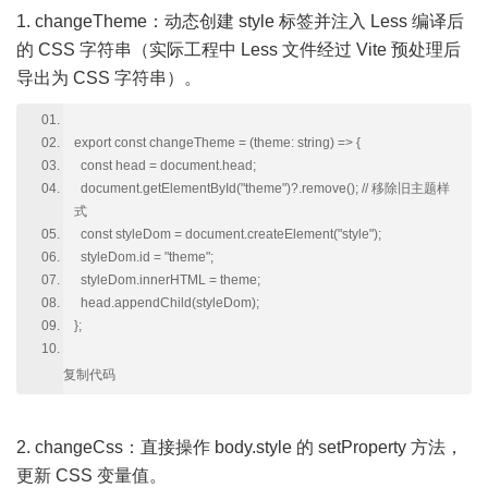
1. changeTheme：动态创建 style 标签并注入 Less 编译后
的 CSS 字符串（实际工程中 Less 文件经过 Vite 预处理后
导出为 CSS 字符串）。
export const changeTheme = (theme: string) => {
const head = document.head;
document.getElementById("theme")?.remove(); // 移除旧主题样
式
const styleDom = document.createElement("style");
styleDom.id = "theme";
styleDom.innerHTML = theme;
head.appendChild(styleDom);
};
复制代码
2. changeCss：直接操作 body.style 的 setProperty 方法，
更新 CSS 变量值。