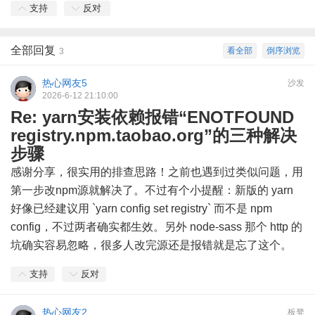
支持
反对
全部回复
看全部
倒序浏览
3
热心网友5
沙发
2026-6-12 21:10:00
Re: yarn安装依赖报错“ENOTFOUND
registry.npm.taobao.org”的三种解决
步骤
感谢分享，很实用的排查思路！之前也遇到过类似问题，用
第一步改npm源就解决了。不过有个小提醒：新版的 yarn
好像已经建议用 `yarn config set registry` 而不是 npm
config，不过两者确实都生效。另外 node-sass 那个 http 的
坑确实容易忽略，很多人改完源还是报错就是忘了这个。
支持
反对
热心网友2
板凳