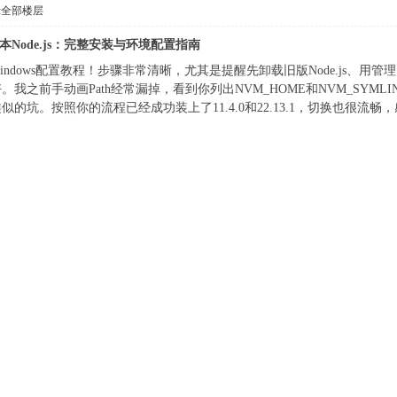
示全部楼层
理多版本Node.js：完整安装与环境配置指南
indows配置教程！步骤非常清晰，尤其是提醒先卸载旧版Node.js、用管理
我之前手动画Path经常漏掉，看到你列出NVM_HOME和NVM_SYM
的坑。按照你的流程已经成功装上了11.4.0和22.13.1，切换也很流畅