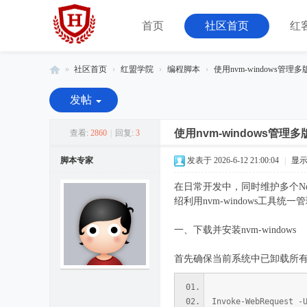
首页
社区首页
红
»
社区首页
›
红盟学院
›
编程脚本
›
使用nvm-windows管理多
红
发帖
客
联
使用nvm-windows管理
查看:
2860
|
回复:
3
盟
脚本专家
发表于 2026-6-12 21:00:04
|
显
-
在日常开发中，同时维护多个No
由
绍利用nvm-windows工具统
08
小
一、下载并安装nvm-windows
组
首先确保当前系统中已卸载所有已安装
运
营
Invoke-WebRequest -