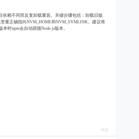
避免因项目依赖不同而反复卸载重装。关键步骤包括：卸载旧版
环境变量正确指向NVM_HOME和NVM_SYMLINK。建议将
npm会自动跟随Node.js版本。
举报