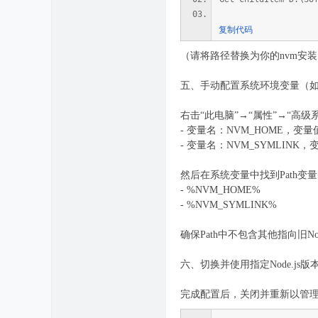
复制代码
（请将路径替换为你的nvm安装
五、手动配置系统环境变量（
右击“此电脑”→“属性”→“高
- 变量名：NVM_HOME，变量值：
- 变量名：NVM_SYMLINK，变
然后在系统变量中找到Path变
- %NVM_HOME%
- %NVM_SYMLINK%
确保Path中不包含其他指向旧No
六、切换并使用指定Node.js版
完成配置后，关闭并重新以管理员身