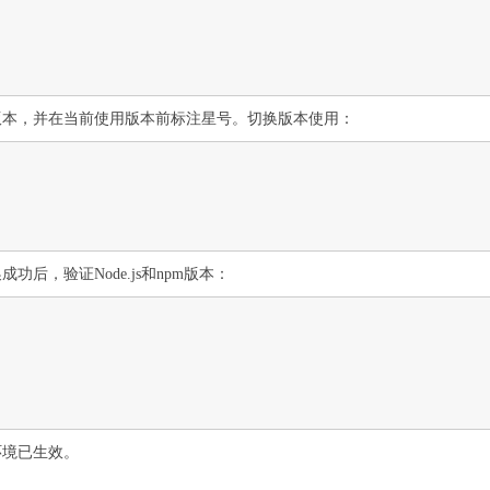
版本，并在当前使用版本前标注星号。切换版本使用：
后，验证Node.js和npm版本：
环境已生效。