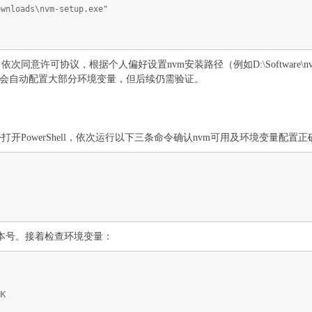
ownloads\nvm-setup.exe"
同意许可协议，根据个人偏好设置nvm安装路径（例如D:\Software\nv
s）。安装程序会自动配置大部分环境变量，但后续仍需验证。
开PowerShell，依次运行以下三条命令确认nvm可用及环境变量配置正
的版本号。接着检查环境变量：
NK