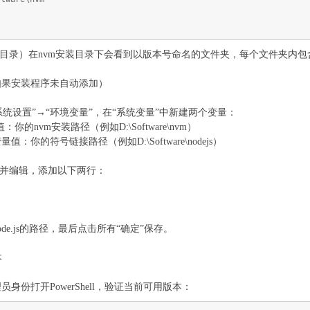
目录）在nvm安装目录下会看到以版本号命名的文件夹，每个文件夹内包含对应
如果安装程序未自动添加）
级系统设置”→“环境变量”，在“系统变量”中新建两个变量：
你的nvm安装路径（例如D:\Software\nvm）
量值：你的符号链接路径（例如D:\Software\nodejs）
量并编辑，添加以下两行：
de.js的路径，最后点击所有“确定”保存。
本
份打开PowerShell，验证当前可用版本：