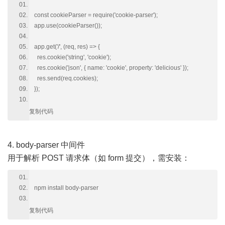
const cookieParser = require('cookie-parser');
app.use(cookieParser());
app.get('/', (req, res) => {
res.cookie('string', 'cookie');
res.cookie('json', { name: 'cookie', property: 'delicious' });
res.send(req.cookies);
});
复制代码
4. body-parser 中间件
用于解析 POST 请求体（如 form 提交），需安装：
npm install body-parser
复制代码