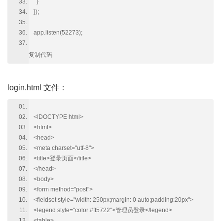
}
});
app.listen(52273);
复制代码
login.html 文件：
<!DOCTYPE html>
<html>
<head>
<meta charset="utf-8">
<title>登录页面</title>
</head>
<body>
<form method="post">
<fieldset style="width: 250px;margin: 0 auto;padding:20px">
<legend style="color:#ff5722">管理员登录</legend>
<table>