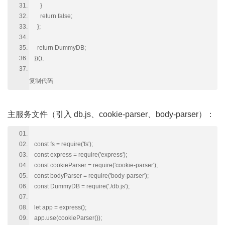
}
return false;
};
return DummyDB;
})();
复制代码
主服务文件（引入 db.js、cookie-parser、body-parser）：
const fs = require('fs');
const express = require('express');
const cookieParser = require('cookie-parser');
const bodyParser = require('body-parser');
const DummyDB = require('./db.js');
let app = express();
app.use(cookieParser());