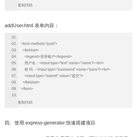
复制代码
addUser.html 表单内容：
<form method="post">
<fieldset>
<legend>登录账户</legend>
用户名：<input type="text" name="name"/><br/>
密 码：<input type="password" name="pass"/><br/>
<input type="submit" value="提交"/>
</fieldset>
</form>
复制代码
四、使用 express-generator 快速搭建项目