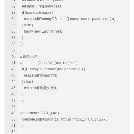
let name = req.body.name;
let pass = req.body.pass;
if (name && pass) {
res.send(DummyDB.insert({ name: name, pass: pass }));
} else {
throw new Error('error');
}
});
// 删除用户
app.delete('/user/:id', (req, res) => {
if (DummyDB.remove(req.params.id)) {
res.send('删除成功');
} else {
res.send('删除失败');
}
});
app.listen(52273, () => {
console.log('服务器监听地址是 http://127.0.0.1:52273');
});