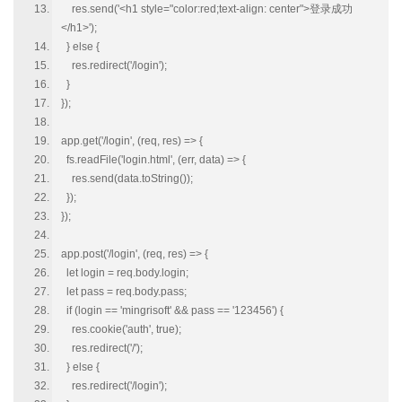
res.send('<h1 style="color:red;text-align: center">登录成功
</h1>');
} else {
res.redirect('/login');
}
});
app.get('/login', (req, res) => {
fs.readFile('login.html', (err, data) => {
res.send(data.toString());
});
});
app.post('/login', (req, res) => {
let login = req.body.login;
let pass = req.body.pass;
if (login == 'mingrisoft' && pass == '123456') {
res.cookie('auth', true);
res.redirect('/');
} else {
res.redirect('/login');