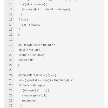
for (let i in storage) {
if (storage[i].id == id) return storage[i];
}
} else {
return storage;
}
};
DummyDB.insert = (data) => {
data.id = count++;
storage.push(data);
return data;
};
DummyDB.remove = (id) => {
id = (typeof id == 'string') ? Number(id) : id;
for (let i in storage) {
if (storage[i].id == id) {
storage.splice(i, 1);
return true;
}