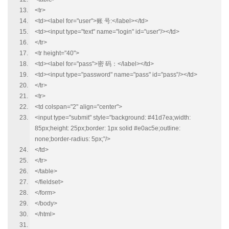
<tr>
<td><label for="user">账 号:</label></td>
<td><input type="text" name="login" id="user"/></td>
</tr>
<tr height="40">
<td><label for="pass">密 码：</label></td>
<td><input type="password" name="pass" id="pass"/></td>
</tr>
<tr>
<td colspan="2" align="center">
<input type="submit" style="background: #41d7ea;width:
85px;height: 25px;border: 1px solid #e0ac5e;outline:
none;border-radius: 5px;"/>
</td>
</tr>
</table>
</fieldset>
</form>
</body>
</html>