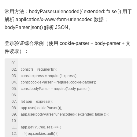
常用方法：bodyParser.urlencoded({ extended: false }) 用于
解析 application/x-www-form-urlencoded 数据；
bodyParser.json() 解析 JSON。
登录验证综合示例（使用 cookie-parser + body-parser + 文
件读取）：
const fs = require('fs');
const express = require('express');
const cookieParser = require('cookie-parser');
const bodyParser = require('body-parser');
let app = express();
app.use(cookieParser());
app.use(bodyParser.urlencoded({ extended: false }));
app.get('/', (req, res) => {
if (req.cookies.auth) {