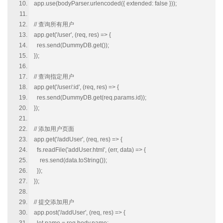
app.use(bodyParser.urlencoded({ extended: false }));
// 查询所有用户
app.get('/user', (req, res) => {
res.send(DummyDB.get());
});
// 查询指定用户
app.get('/user/:id', (req, res) => {
res.send(DummyDB.get(req.params.id));
});
// 添加用户页面
app.get('/addUser', (req, res) => {
fs.readFile('addUser.html', (err, data) => {
res.send(data.toString());
});
});
// 提交添加用户
app.post('/addUser', (req, res) => {