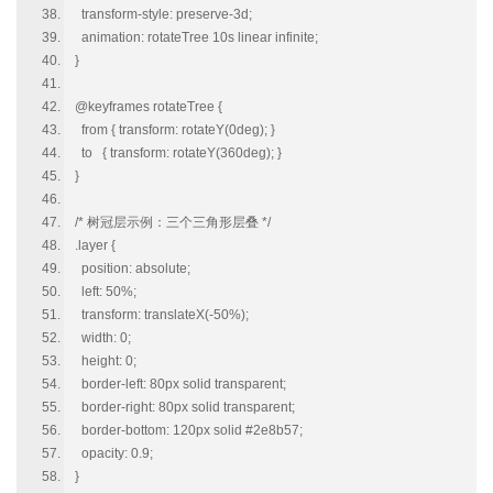
transform-style: preserve-3d;
animation: rotateTree 10s linear infinite;
}
@keyframes rotateTree {
from { transform: rotateY(0deg); }
to { transform: rotateY(360deg); }
}
/* 树冠层示例：三个三角形层叠 */
.layer {
position: absolute;
left: 50%;
transform: translateX(-50%);
width: 0;
height: 0;
border-left: 80px solid transparent;
border-right: 80px solid transparent;
border-bottom: 120px solid #2e8b57;
opacity: 0.9;
}