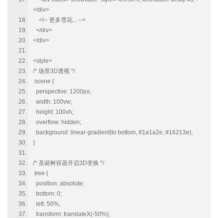
</div>
<!-- 更多雪花... -->
</div>
</div>
<style>
/* 场景3D透视 */
.scene {
perspective: 1200px;
width: 100vw;
height: 100vh;
overflow: hidden;
background: linear-gradient(to bottom, #1a1a2e, #16213e);
}
/* 圣诞树容器开启3D变换 */
.tree {
position: absolute;
bottom: 0;
left: 50%;
transform: translateX(-50%);