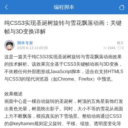
编程脚本
纯CSS3实现圣诞树旋转与雪花飘落动画：关键
帧与3D变换详解
脚本专家
楼主
2026-6-13 14:00:00
1944
3
这是一篇关于纯CSS3实现圣诞树旋转与雪花飘落动画效果
的技术解析。该效果完全基于CSS3关键帧动画与3D变换，
不依赖任何外部图形或JavaScript脚本，适合在支持HTML5
与CSS3的现代浏览器（如Chrome、Firefox）中预览。
效果概述
画面中心是一棵自动旋转的圣诞树，树顶的五角星装饰灯发
出黄色光晕，树底映出影子。同时，大小不等的雪花从画面
上方不断飘落，模拟真实的下雪场景。整组动画通过CSS3
的@keyframes规则定义旋转、平移、缩放、透明度变化等