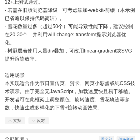
12+上测试通过。
- 若需在旧版浏览器降级，可考虑添加-webkit-前缀（本示例
已省略以保持代码简洁）。
- 雪花数量过多（超过50个）可能导致性能下降，建议控制
在20-30个，并利用will-change: transform提示浏览器优
化。
- 树冠层若使用大量div叠加，可改用linear-gradient或SVG
提升渲染效率。
适用场景
本实现适合作为节日宣传页、贺卡、网页小彩蛋或纯CSS技
术演示。由于完全无JavaScript，加载速度快且易于移植。
开发者可在此框架上调整颜色、旋转速度、雪花轨迹等参
数，快速生成多样化的下雪+旋转动画效果。
支持
反对
全部回复
看全部
倒序浏览
3