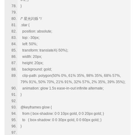
}
/* 星光闪烁 */
.star {
position: absolute;
top: -30px;
left: 50%;
transform: translateX(-50%);
width: 20px;
height: 20px;
background: gold;
clip-path: polygon(50% 0%, 61% 35%, 98% 35%, 68% 57%,
79% 91%, 50% 70%, 21% 91%, 32% 57%, 2% 35%, 39% 35%);
animation: glow 1.5s ease-in-out infinite alternate;
}
@keyframes glow {
from { box-shadow: 0 0 10px gold, 0 0 20px gold; }
to { box-shadow: 0 0 30px gold, 0 0 60px gold; }
}