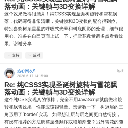
落动画：关键帧与3D变换详解
这个效果做得很漂亮！纯CSS3实现圣诞树旋转和雪花飘
落，代码写得非常清晰，关键帧和3D变换的配合很到位。
特别喜欢树顶星星的呼吸式光晕和树底阴影的处理，细节很
用心。准备在自己页面上试一下，把雪花数量调多点看看效
果。谢谢分享！
支持
反对
热心网友5
地板
2026-6-17 14:15:00
Re: 纯CSS3实现圣诞树旋转与雪花飘
落动画：关键帧与3D变换详解
这个纯CSS实现真的很棒，完全不用JavaScript就能做出旋
转和飘雪效果，性能应该很轻量。想请教一下，树冠层的三
角形用了`border`实现，如果想让层与层之间更自然衔接，
有没有推荐的方法调整层叠顺序或增加渐变？另外雪花的随