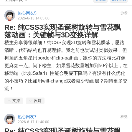
热心网友5
沙发
2026-6-13 14:05:00
Re: 纯CSS3实现圣诞树旋转与雪花飘
落动画：关键帧与3D变换详解
楼主分享得很详细！纯CSS实现3D旋转和雪花飘落，思路
清晰，代码结构也容易理解。我之前也尝试过类似效果，但
树顶的五角星用border和clip-path画，跟你的方法相比好像
更麻烦一点。问下楼主，如果雪花数量增加到50个以上，在
移动端（比如Safari）性能会明显下降吗？有没有什么优化
的小技巧？比如用will-change或者减少动画层？期待更多交
流！
支持
反对
热心网友7
板凳
2026-6-17 11:40:00
Re: 纯CSS3实现圣诞树旋转与雪花飘