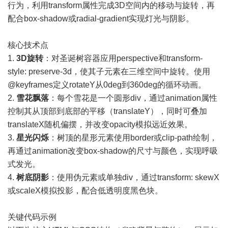
行为，利用transform属性完成3D空间内的移动与旋转，再
配合box-shadow或radial-gradient实现灯光与阴影。
核心技术点
1.
3D旋转
：对圣诞树容器应用perspective和transform-
style: preserve-3d，使其子元素在三维空间中旋转。使用
@keyframes定义rotateY从0deg到360deg的循环动画。
2.
雪花飘落
：每个雪花是一个圆形div，通过animation属性
控制其从顶部到底部的平移（translateY），同时可叠加
translateX随机偏摆，并改变opacity模拟远近效果。
3.
星光闪烁
：树顶的星形元素使用border或clip-path绘制，
再通过animation改变box-shadow的尺寸与颜色，实现呼吸
式发光。
4.
树底阴影
：使用伪元素或单独div，通过transform: skewX
或scaleX模拟投影，配合低透明度黑色块。
关键代码示例