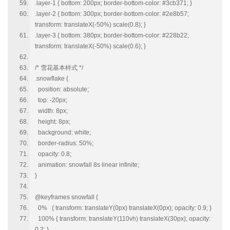
.layer-1 { bottom: 200px; border-bottom-color: #3cb371; }
.layer-2 { bottom: 300px; border-bottom-color: #2e8b57;
transform: translateX(-50%) scale(0.8); }
.layer-3 { bottom: 380px; border-bottom-color: #228b22;
transform: translateX(-50%) scale(0.6); }
/* 雪花基本样式 */
.snowflake {
position: absolute;
top: -20px;
width: 8px;
height: 8px;
background: white;
border-radius: 50%;
opacity: 0.8;
animation: snowfall 8s linear infinite;
}
@keyframes snowfall {
0% { transform: translateY(0px) translateX(0px); opacity: 0.9; }
100% { transform: translateY(110vh) translateX(30px); opacity:
0.2; }