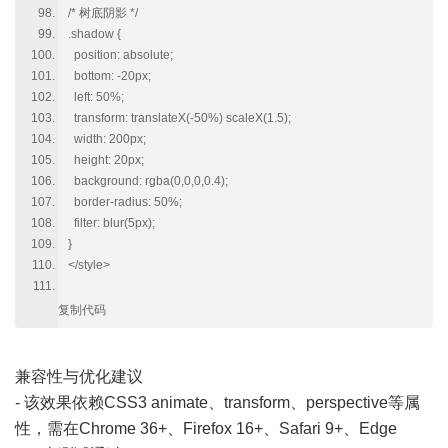
/* 树底阴影 */
.shadow {
position: absolute;
bottom: -20px;
left: 50%;
transform: translateX(-50%) scaleX(1.5);
width: 200px;
height: 20px;
background: rgba(0,0,0,0.4);
border-radius: 50%;
filter: blur(5px);
}
</style>
复制代码
兼容性与优化建议
- 该效果依赖CSS3 animate、transform、perspective等属
性，需在Chrome 36+、Firefox 16+、Safari 9+、Edge