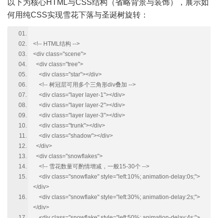
以下为核心HTML与CSS结构（省略背景与装饰），展示如
何用纯CSS实现雪花下落与圣诞树旋转：
<!-- HTML结构 -->
<div class="scene">
<div class="tree">
<div class="star"></div>
<!-- 树冠层可用多个三角形div叠加 -->
<div class="layer layer-1"></div>
<div class="layer layer-2"></div>
<div class="layer layer-3"></div>
<div class="trunk"></div>
<div class="shadow"></div>
</div>
<div class="snowflakes">
<!-- 雪花数量可酌情增减，一般15-30个 -->
<div class="snowflake" style="left:10%; animation-delay:0s;">
</div>
<div class="snowflake" style="left:30%; animation-delay:2s;">
</div>
<div class="snowflake" style="left:50%; animation-delay:4s;">