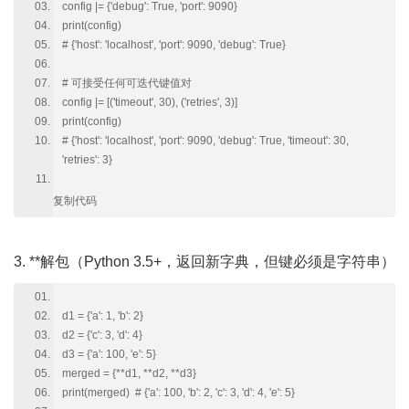
config |= {'debug': True, 'port': 9090}
print(config)
# {'host': 'localhost', 'port': 9090, 'debug': True}
# 可接受任何可迭代键值对
config |= [('timeout', 30), ('retries', 3)]
print(config)
# {'host': 'localhost', 'port': 9090, 'debug': True, 'timeout': 30,
'retries': 3}
复制代码
3. **解包（Python 3.5+，返回新字典，但键必须是字符串）
d1 = {'a': 1, 'b': 2}
d2 = {'c': 3, 'd': 4}
d3 = {'a': 100, 'e': 5}
merged = {**d1, **d2, **d3}
print(merged) # {'a': 100, 'b': 2, 'c': 3, 'd': 4, 'e': 5}