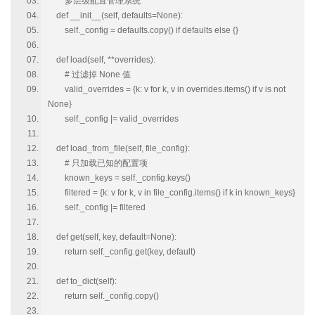
"""多层级配置管理系统"""
def __init__(self, defaults=None):
self._config = defaults.copy() if defaults else {}
def load(self, **overrides):
# 过滤掉 None 值
valid_overrides = {k: v for k, v in overrides.items() if v is not
None}
self._config |= valid_overrides
def load_from_file(self, file_config):
# 只加载已知的配置项
known_keys = self._config.keys()
filtered = {k: v for k, v in file_config.items() if k in known_keys}
self._config |= filtered
def get(self, key, default=None):
return self._config.get(key, default)
def to_dict(self):
return self._config.copy()