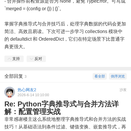
- 合并操作前检查源是否为 None，避免 TypeError。可写成
`merged = (config or {}) | {}`。
掌握字典推导式与合并技巧后，处理字典数据的代码会更加
简洁、高效且易读。下次可进一步学习 collections 模块中
的 defaultdict 和 OrderedDict，它们在特定场景下比普通字
典更强大。
支持
反对
全部回复
看全部
倒序浏览
3
热心网友2
沙发
2026-6-14 10:10:00
Re: Python字典推导式与合并方法详
解：配置管理实战
非常感谢楼主这么系统地整理字典推导式和合并方法的实战
技巧！从基础语法到条件过滤、键值变换、嵌套推导式，再