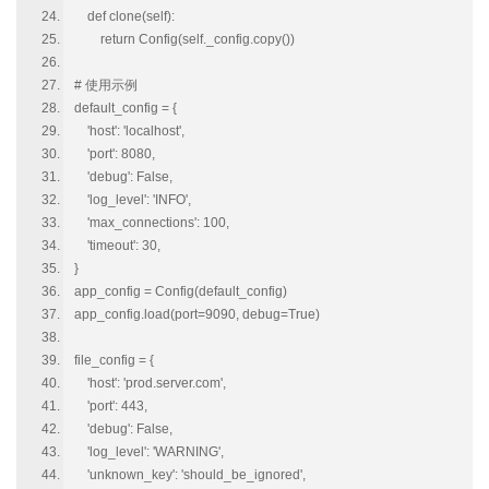
def clone(self):
return Config(self._config.copy())
# 使用示例
default_config = {
'host': 'localhost',
'port': 8080,
'debug': False,
'log_level': 'INFO',
'max_connections': 100,
'timeout': 30,
}
app_config = Config(default_config)
app_config.load(port=9090, debug=True)
file_config = {
'host': 'prod.server.com',
'port': 443,
'debug': False,
'log_level': 'WARNING',
'unknown_key': 'should_be_ignored',