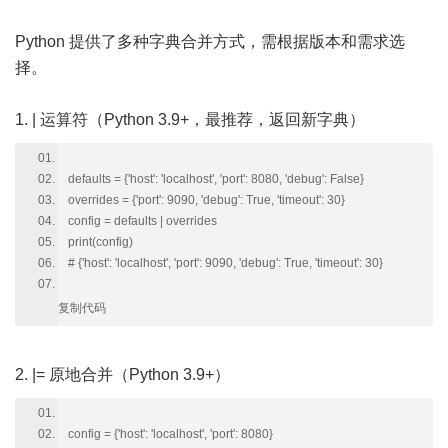
Python 提供了多种字典合并方式，需根据版本和需求选
择。
1. | 运算符（Python 3.9+，最推荐，返回新字典）
defaults = {'host': 'localhost', 'port': 8080, 'debug': False}
overrides = {'port': 9090, 'debug': True, 'timeout': 30}
config = defaults | overrides
print(config)
# {'host': 'localhost', 'port': 9090, 'debug': True, 'timeout': 30}
复制代码
2. |= 原地合并（Python 3.9+）
config = {'host': 'localhost', 'port': 8080}