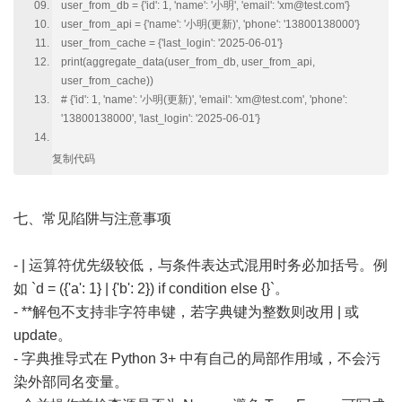
user_from_db = {'id': 1, 'name': '小明', 'email': 'xm@test.com'}
user_from_api = {'name': '小明(更新)', 'phone': '13800138000'}
user_from_cache = {'last_login': '2025-06-01'}
print(aggregate_data(user_from_db, user_from_api,
user_from_cache))
# {'id': 1, 'name': '小明(更新)', 'email': 'xm@test.com', 'phone':
'13800138000', 'last_login': '2025-06-01'}
复制代码
七、常见陷阱与注意事项
- | 运算符优先级较低，与条件表达式混用时务必加括号。例
如 `d = ({'a': 1} | {'b': 2}) if condition else {}`。
- **解包不支持非字符串键，若字典键为整数则改用 | 或
update。
- 字典推导式在 Python 3+ 中有自己的局部作用域，不会污
染外部同名变量。