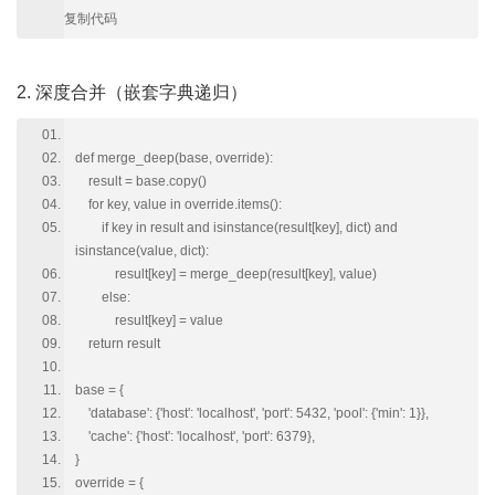
复制代码
2. 深度合并（嵌套字典递归）
def merge_deep(base, override):
result = base.copy()
for key, value in override.items():
if key in result and isinstance(result[key], dict) and
isinstance(value, dict):
result[key] = merge_deep(result[key], value)
else:
result[key] = value
return result
base = {
'database': {'host': 'localhost', 'port': 5432, 'pool': {'min': 1}},
'cache': {'host': 'localhost', 'port': 6379},
}
override = {