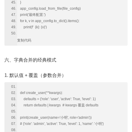
}
app_config.load_from_file(file_config)
print('最终配置:')
for k, v in app_config.to_dict().items():
print(f' {k}: {v}')
复制代码
六、字典合并的经典模式
1. 默认值 + 覆盖（参数合并）
def create_user(**kwargs):
defaults = {'role': 'user', 'active': True, 'level': 1}
return defaults | kwargs # kwargs 覆盖 defaults
print(create_user(name='小明', role='admin'))
# {'role': 'admin', 'active': True, 'level': 1, 'name': '小明'}