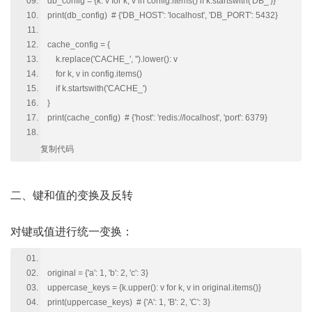
db_config = {k: v for k, v in config.items() if k.startswith('DB_')}
print(db_config) # {'DB_HOST': 'localhost', 'DB_PORT': 5432}
cache_config = {
k.replace('CACHE_', '').lower(): v
for k, v in config.items()
if k.startswith('CACHE_')
}
print(cache_config) # {'host': 'redis://localhost', 'port': 6379}
复制代码
二、键和值的变换及反转
对键或值进行统一变换：
original = {'a': 1, 'b': 2, 'c': 3}
uppercase_keys = {k.upper(): v for k, v in original.items()}
print(uppercase_keys) # {'A': 1, 'B': 2, 'C': 3}