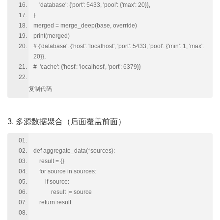
'database': {'port': 5433, 'pool': {'max': 20}},
}
merged = merge_deep(base, override)
print(merged)
# {'database': {'host': 'localhost', 'port': 5433, 'pool': {'min': 1, 'max':
20}},
# 'cache': {'host': 'localhost', 'port': 6379}}
复制代码
3. 多源数据聚合（后面覆盖前面）
def aggregate_data(*sources):
result = {}
for source in sources:
if source:
result |= source
return result