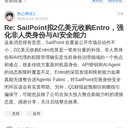
全部回复
看全部
倒序浏览
3
热心网友2
沙发
2026-6-18 18:10:02
Re: SailPoint拟2亿美元收购Entro，强
化非人类身份与AI安全能力
这条消息很有意思，SailPoint 在重返公开市场后动作不
小，2亿美元收购Entro也算是一笔有分量的补强。非人类身
份和AI代理的权限管理确实是当前身份治理领域的一个热点
和难点，很多传统方案面对机器身份、API密钥和AI Agent
的动态权限时覆盖不足。Entro的深层发现和映射能力如果
真能无缝整合进Agentic Fabric，对SailPoint完善身份安全
闭环应该会有实质帮助。另外，Q1财报超预期但前瞻指引
偏保守，可能也反映了公司在加大投入整合新能力时的谨慎
态度。感谢分享，关注后续整合效果。
支持
反对