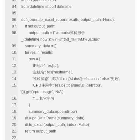
import pandas as pd
from datetime import datetime
def generate_excel_report(results, output_path=None):
if not output_path:
output_path = f"./reports/巡检报告
_{datetime.now():%Y%m%d_%H%M%S}.xlsx"
summary_data = []
for res in results:
row = {
'IP地址': res['ip'],
'主机名': res['hostname'],
'巡检状态': '成功' if res['status']=='success' else '失败',
'CPU使用率': res.get('parsed',{}).get('cpu',
{}).get('cpu_usage', 'N/A'),
# ... 其它字段
}
summary_data.append(row)
df = pd.DataFrame(summary_data)
df.to_excel(output_path, index=False)
return output_path