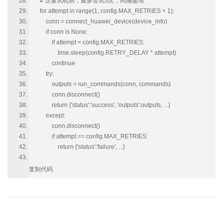
# 含重试机制，最多尝试3次，间隔递增
for attempt in range(1, config.MAX_RETRIES + 1):
conn = connect_huawei_device(device_info)
if conn is None:
if attempt < config.MAX_RETRIES:
time.sleep(config.RETRY_DELAY * attempt)
continue
try:
outputs = run_commands(conn, commands)
conn.disconnect()
return {'status':'success', 'outputs':outputs, ...}
except:
conn.disconnect()
if attempt == config.MAX_RETRIES:
return {'status':'failure', ...}
复制代码