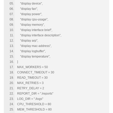
"display device",
"display fan",
"display power",
"display cpu-usage",
"display memory",
"display interface brief",
"display interface description",
"display arp",
"display mac-address",
"display logbuffer",
"display temperature",
]
MAX_WORKERS = 50
CONNECT_TIMEOUT = 30
READ_TIMEOUT = 30
MAX_RETRIES = 3
RETRY_DELAY = 2
REPORT_DIR = "./reports"
LOG_DIR = "./logs"
CPU_THRESHOLD = 80
MEM_THRESHOLD = 80