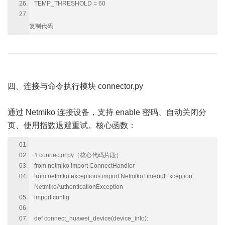
TEMP_THRESHOLD = 60
复制代码
四、连接与命令执行模块 connector.py
通过 Netmiko 连接设备，支持 enable 密码、自动关闭分
页、使用指数退避重试。核心函数：
# connector.py（核心代码片段）
from netmiko import ConnectHandler
from netmiko.exceptions import NetmikoTimeoutException,
NetmikoAuthenticationException
import config
def connect_huawei_device(device_info):