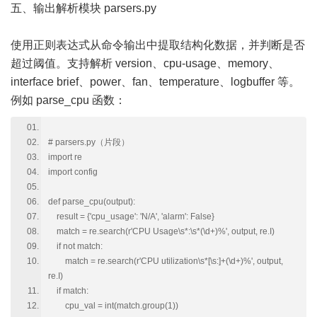
五、输出解析模块 parsers.py
使用正则表达式从命令输出中提取结构化数据，并判断是否
超过阈值。支持解析 version、cpu-usage、memory、
interface brief、power、fan、temperature、logbuffer 等。
例如 parse_cpu 函数：
# parsers.py（片段）
import re
import config
def parse_cpu(output):
result = {'cpu_usage': 'N/A', 'alarm': False}
match = re.search(r'CPU Usage\s*:\s*(\d+)%', output, re.I)
if not match:
match = re.search(r'CPU utilization\s*[\s:]+(\d+)%', output,
re.I)
if match:
cpu_val = int(match.group(1))