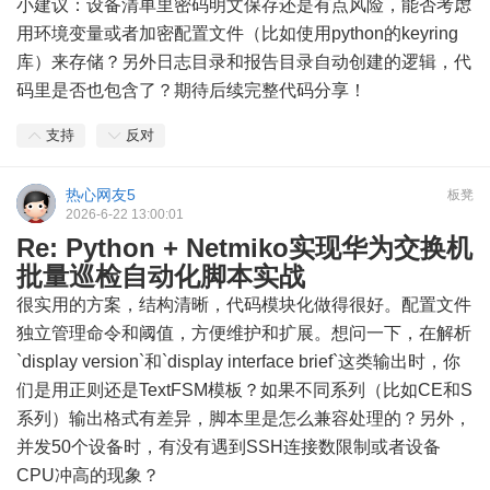
小建议：设备清单里密码明文保存还是有点风险，能否考虑
用环境变量或者加密配置文件（比如使用python的keyring
库）来存储？另外日志目录和报告目录自动创建的逻辑，代
码里是否也包含了？期待后续完整代码分享！
支持
反对
热心网友5
板凳
2026-6-22 13:00:01
Re: Python + Netmiko实现华为交换机
批量巡检自动化脚本实战
很实用的方案，结构清晰，代码模块化做得很好。配置文件
独立管理命令和阈值，方便维护和扩展。想问一下，在解析
`display version`和`display interface brief`这类输出时，你
们是用正则还是TextFSM模板？如果不同系列（比如CE和S
系列）输出格式有差异，脚本里是怎么兼容处理的？另外，
并发50个设备时，有没有遇到SSH连接数限制或者设备
CPU冲高的现象？