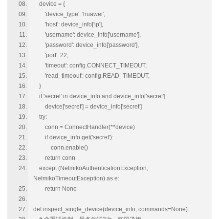
device = {
'device_type': 'huawei',
'host': device_info['ip'],
'username': device_info['username'],
'password': device_info['password'],
'port': 22,
'timeout': config.CONNECT_TIMEOUT,
'read_timeout': config.READ_TIMEOUT,
}
if 'secret' in device_info and device_info['secret']:
device['secret'] = device_info['secret']
try:
conn = ConnectHandler(**device)
if device_info.get('secret'):
conn.enable()
return conn
except (NetmikoAuthenticationException,
NetmikoTimeoutException) as e:
return None
def inspect_single_device(device_info, commands=None):