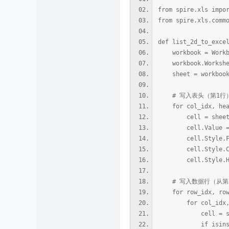
from spire.xls impo
from spire.xls.comm
def list_2d_to_exce
workbook = Workb
workbook.Workshee
sheet = workbook.W
# 写入表头（第1行
for col_idx, heade
cell = sheet.Ran
cell.Value = 
cell.Style.Font
cell.Style.Color
cell.Style.Horizo
# 写入数据行（从第
for row_idx, row_d
for col_idx, val
cell = sheet.Ra
if isinstance(