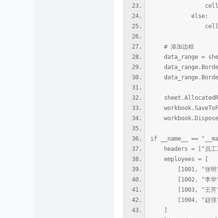
cell.NumberVa
else:
cell.Value 
# 添加边框
data_range = sheet
data_range.BorderA
data_range.BorderI
sheet.AllocatedRa
workbook.SaveToFil
workbook.Dispose
if __name__ == "__m
headers = ["员工I
employees = [
[1001, "张明", "
[1002, "李华", "
[1003, "王芳", "
[1004, "赵强", "
]