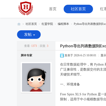
首页
社区首页
红
»
社区首页
›
红盟学院
›
编程脚本
›
Python导出列表数据到Exc
红
发帖
客
联
Python导出列表数据到Ex
查看:
1373
|
回复:
3
盟
脚本专家
发表于 2026-6-25 10:00:01
|
显
-
在日常数据处理中，将 Pytho
由
广泛兼容性，是数据交付的主流格式
08
关键技术细节。
小
一、环境准备
组
运
Free Spire.XLS for Py
营
限制，适用于中小规模数据导