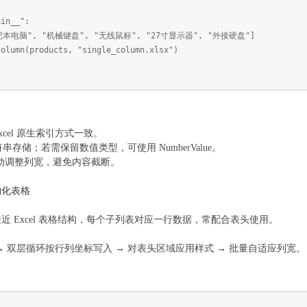
ain__":
记本电脑", "机械键盘", "无线鼠标", "27寸显示器", "外接硬盘"]
umn(products, "single_column.xlsx")
xcel 原生索引方式一致。
符串存储；若需保留数值类型，可使用 NumberValue。
根据内容自动调整列宽，避免内容截断。
构化表格
 Excel 表格结构，每个子列表对应一行数据，常配合表头使用。
 双层循环按行列坐标写入 → 对表头区域应用样式 → 批量自适应列宽。