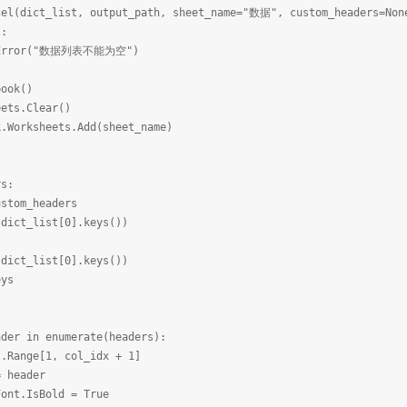
cel(dict_list, output_path, sheet_name="数据", custom_headers=Non
:
ror("数据列表不能为空")
ook()
ts.Clear()
orksheets.Add(sheet_name)
s:
om_headers
t_list[0].keys())
t_list[0].keys())
ys
r in enumerate(headers):
ge[1, col_idx + 1]
header
.IsBold = True