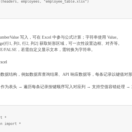
eaders, employees, "employee_table.xlsx")
berValue 写入，可在 Excel 中参与公式计算；字符串使用 Value。
ange[行1, 列1, 行2, 列2] 获取矩形区域，可一次性设置边框、对齐等。
UE/FALSE，若需自定义显示文本，需转换为字符串。
cel
数据结构，例如数据库查询结果、API 响应数据等，每条记录以键值对
作为表头 → 遍历每条记录按键顺序写入对应列 → 支持空值容错处理 
rt *
on import *