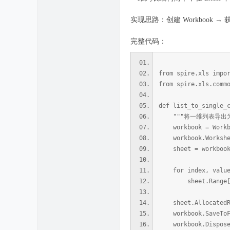
实现思路：创建 Workbook →
完整代码：
from spire.xls impo
from spire.xls.comm
def list_to_single_
"""将一维列表导出为E
workbook = Workb
workbook.Workshee
sheet = workbook.W
for index, value i
sheet.Range[inde
sheet.AllocatedRa
workbook.SaveToFil
workbook.Dispose