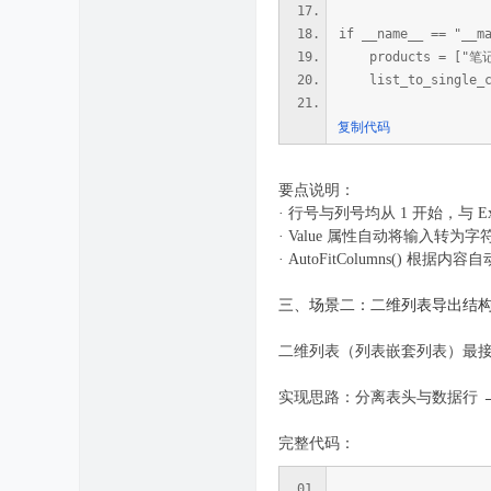
if __name__ == "__m
products = ["笔
list_to_single_col
复制代码
要点说明：
· 行号与列号均从 1 开始，与 E
· Value 属性自动将输入转为字
· AutoFitColumns() 
三、场景二：二维列表导出结
二维列表（列表嵌套列表）最接近
实现思路：分离表头与数据行 →
完整代码：