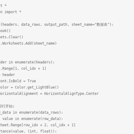
rt *
on import *
l(headers, data_rows, output_path, sheet_name="数据表"):
ook()
ts.Clear()
orksheets.Add(sheet_name)
）
r in enumerate(headers):
ge[1, col_idx + 1]
header
.IsBold = True
 = Color.get_LightBlue()
ntalAlignment = HorizontalAlignType.Center
2行开始）
ata in enumerate(data_rows):
ue in enumerate(row_data):
nge[row_idx + 2, col_idx + 1]
value, (int, float)):