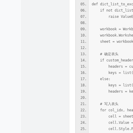
def dict_list_to_ex
if not dict_list
raise ValueEr
workbook = Workb
workbook.Workshee
sheet = workbook.W
# 确定表头
if custom_header
headers = cust
keys = list(dic
else:
keys = list(dic
headers = ke
# 写入表头
for col_idx, heade
cell = sheet.Ran
cell.Value = 
cell.Style.Font