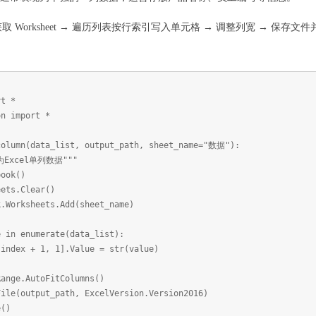
 获取 Worksheet → 遍历列表按行索引写入单元格 → 调整列宽 → 保存
rt *
on import *
column(data_list, output_path, sheet_name="数据"):
xcel单列数据"""
ook()
ts.Clear()
orksheets.Add(sheet_name)
n enumerate(data_list):
x + 1, 1].Value = str(value)
nge.AutoFitColumns()
e(output_path, ExcelVersion.Version2016)
()