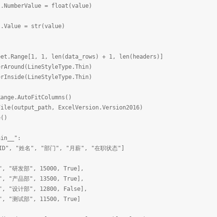
lue = float(value)
= str(value)
.Range[1, 1, len(data_rows) + 1, len(headers)]
round(LineStyleType.Thin)
nside(LineStyleType.Thin)
nge.AutoFitColumns()
e(output_path, ExcelVersion.Version2016)
()
ain__":
D", "姓名", "部门", "月薪", "在职状态"]
研发部", 15000, True],
产品部", 13500, True],
设计部", 12800, False],
测试部", 11500, True]