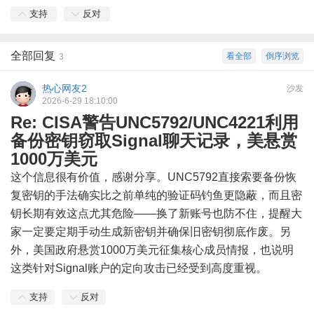
支持
反对
全部回复
看全部
倒序浏览
3
热心网友2
沙发
2026-6-29 18:10:00
Re: CISA警告UNC5792/UNC4221利用
备份密钥窃取Signal聊天记录，美悬赏
1000万美元
这个信息很有价值，感谢分享。UNC5792直接索要备份恢
复密钥的手法确实比之前单纯的验证码钓鱼更隐蔽，而且密
钥长期有效这点尤其危险——换了新账号也防不住，提醒大
家一定要定期手动生成新密钥并确保旧密钥彻底作废。另
外，美国政府悬赏1000万美元征集核心成员情报，也说明
这类针对Signal账户的定向攻击已经受到高度重视。
支持
反对