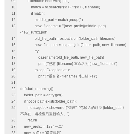
if filename.endswith('.pdf'):
match = re.search(r'(\d+).*?(\d+)', filename)
if match:
middle_part = match.group(2)
new_filename = f"{new_prefix}{middle_part}
{new_suffix}.pdf"
old_file_path = os.path.join(folder_path, filename)
new_file_path = os.path.join(folder_path, new_filename)
try:
os.rename(old_file_path, new_file_path)
print(f"已将 {filename} 重命名为 {new_filename}")
except Exception as e:
print(f"重命名 {filename} 时出错: {e}")
def start_renaming():
folder_path = entry.get()
if not os.path.exists(folder_path):
messagebox.showerror("错误", f"你输入的路径 {folder_path}
不存在，请检查后重新输入。")
return
new_prefix = '1234一二'
new_suffix = '保留规则'