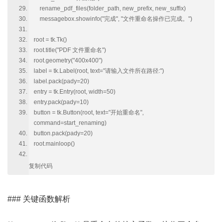
rename_pdf_files(folder_path, new_prefix, new_suffix)
messagebox.showinfo("完成", "文件重命名操作已完成。")
root = tk.Tk()
root.title("PDF 文件重命名")
root.geometry("400x400")
label = tk.Label(root, text="请输入文件所在路径:")
label.pack(pady=20)
entry = tk.Entry(root, width=50)
entry.pack(pady=10)
button = tk.Button(root, text="开始重命名",
command=start_renaming)
button.pack(pady=20)
root.mainloop()
复制代码
### 关键函数解析