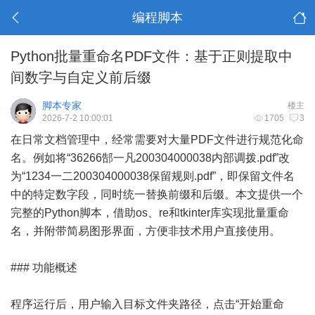
编程脚本
Python批量重命名PDF文件：基于正则提取中
间数字与自定义前后缀
脚本专家
楼主
2026-7-2 10:00:01
1705
3
在日常文档管理中，经常需要对大量PDF文件进行规范化命
名。例如将“36266郜一凡200304000038内部调拨.pdf”改
为“1234一二200304000038保留规则.pdf”，即保留文件名
中的特定数字段，同时统一替换前缀和后缀。本文提供一个
完整的Python脚本，借助os、re和tkinter库实现批量重命
名，并附带简易图形界面，方便非技术用户直接使用。
### 功能概述
程序运行后，用户输入目标文件夹路径，点击“开始重命