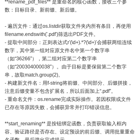
**rename_pdf_files** 是重命名的核心函数，接收三个参
数：目标目录、新前缀、新后缀。
- 遍历文件：通过os.listdir获取文件夹内所有条目，再使用
filename.endswith('.pdf')筛选出PDF文件。
- 提取中间部分：正则表达式r'(\d+).*?(\d+)'会捕获两组连续
数字，其中第一组对应原文件名中第一个数字串
（如“36266”），第二组对应第二个数字串
（如“200304000038”）。由于目标是要保留第二个数字
串，故取match.group(2)。
- 构建新文件名：用f-string将前缀、中间部分、后缀拼接，
注意后缀变量不包含扩展名，所以后面加上“.pdf”。
- 重命名文件：os.rename完成实际操作。若因权限或文件
已存在等原因失败，会捕获异常并打印错误信息。
**start_renaming** 是按钮绑定函数，负责获取输入框内
容、验证路径是否存在、设定预设的前后缀、调用批量重命
名函数，最后弹出完成提示。