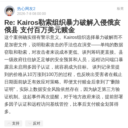
热心网友2
板凳
2026-7-8 08:00:00
Re: Kairos勒索组织暴力破解入侵俄亥
俄县 支付百万美元赎金
这个案例确实很有警示意义。Kairos组织选择暴力破解而不
是加密文件，说明勒索攻击的手法也在演变——单纯的数据
窃取和勒索，对攻击者来说成本更低、谈判筹码更直接。县
一级政府往往缺乏足够的安全预算和人员，远程访问端口暴
露且未启用多因子认证，就容易成为目标。 谈判记录里提
到的价格从10万涨到100万的过程，也反映出受害者在截止
日期面前缺乏有效应对策略。即便支付赎金后拿到了“删除
证明”，实际上数据安全风险依然存在，因为缺乏第三方验
证机制。这起事件再次提醒，对于地方政府来说，提前部署
多因子认证和远程访问基线管控，比事后支付赎金划算得
多。
支持
反对