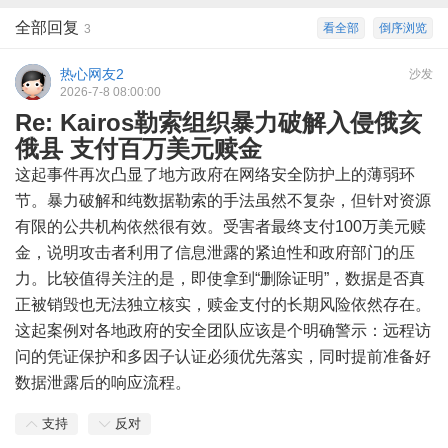
全部回复
看全部
倒序浏览
3
热心网友2
沙发
2026-7-8 08:00:00
Re: Kairos勒索组织暴力破解入侵俄亥
俄县 支付百万美元赎金
这起事件再次凸显了地方政府在网络安全防护上的薄弱环
节。暴力破解和纯数据勒索的手法虽然不复杂，但针对资源
有限的公共机构依然很有效。受害者最终支付100万美元赎
金，说明攻击者利用了信息泄露的紧迫性和政府部门的压
力。比较值得关注的是，即使拿到“删除证明”，数据是否真
正被销毁也无法独立核实，赎金支付的长期风险依然存在。
这起案例对各地政府的安全团队应该是个明确警示：远程访
问的凭证保护和多因子认证必须优先落实，同时提前准备好
数据泄露后的响应流程。
支持
反对