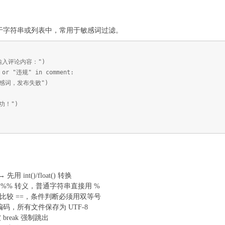
。
是否存在于字符串或列表中，常用于敏感词过滤。
"请输入评论内容：")
 or "违规" in comment:
感词，发布失败")
功！")
 int()/float() 转换
 %% 转义，普通字符串直接用 %
和比较 ==，条件判断必须用双等号
明编码，所有文件保存为 UTF-8
 break 强制跳出