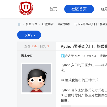
首页
社区首页
红
»
社区首页
›
红盟学院
›
编程脚本
›
Python零基础入门：格
红
发帖
客
联
Python零基础入门：格
查看:
1502
|
回复:
3
盟
脚本专家
发表于 2026-7-8 09:00:03
|
显示
-
Python 入门的三座大山
由
法。
08
小
## 格式化输出的三种方式
组
Python 目前主流格式化方式有三种：
运
% 占位符需要严格区分数据类型
营
精度。