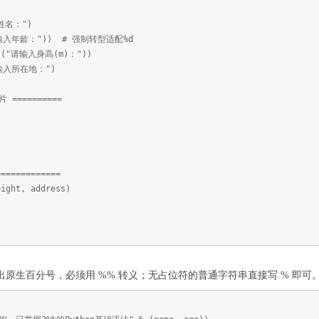
入姓名：")
("请输入年龄：")) # 强制转型适配%d
put("请输入身高(m)："))
"请输入所在地：")
 ==========
=============
eight, address)
出原生百分号，必须用 %% 转义；无占位符的普通字符串直接写 % 即可