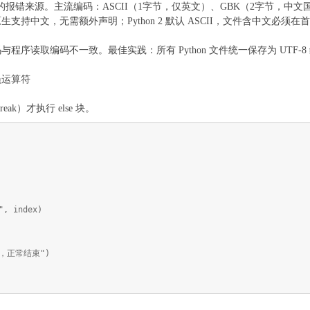
常见的报错来源。主流编码：ASCII（1字节，仅英文）、GBK（2字节，中文
原生支持中文，无需额外声明；Python 2 默认 ASCII，文件含中文必须在首行加 # -*
程序读取编码不一致。最佳实践：所有 Python 文件统一保存为 UTF-
成员运算符
reak）才执行 else 块。
 index)
，正常结束")