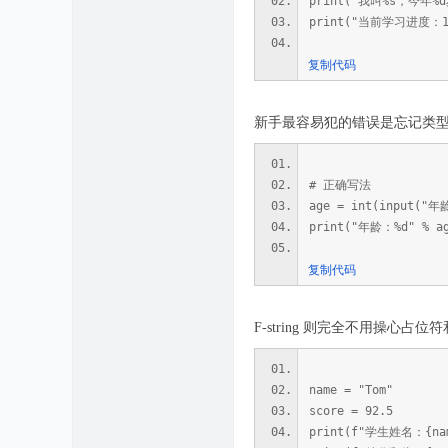
print("我叫%s，今年%d
print("当前学习进度：1
复制代码
新手最容易犯的错误是忘记类型转换：i
# 正确写法
age = int(input("年
print("年龄：%d" % a
复制代码
F-string 则完全不用操心占
name = "Tom"
score = 92.5
print(f"学生姓名：{na