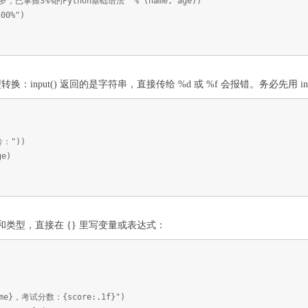
岁，已掌握3%%的Python基础语法" % (name, age))
00%")
nput() 返回的是字符串，直接传给 %d 或 %f 会报错。务必先用 int() 或
龄："))
ge)
位符和类型，直接在 {} 里写变量或表达式：
me}，考试分数：{score:.1f}")