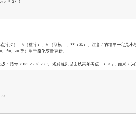
re * 2}")
浮点除法）、//（整除）、%（取模）、**（幂）。注意 / 的结果一定是小数
=、-=、*=、/= 等）用于简化变量更新。
先级：括号 > not > and > or。短路规则是面试高频考点：x or y，如果 x 
ue