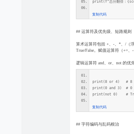
print(f"总分翻倍：{sco
复制代码
## 运算符及优先级、短路规则
算术运算符包括 +、-、*、/（
True/False。赋值运算符（+
逻辑运算符 and、or、not 的优
print(8 or 4) # 8
print(0 and 3) # 0
print(not 0) # Tr
复制代码
## 字符编码与乱码根治