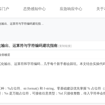
客门户
态势感知中心
应急响应中心
关于
式化输出、运算符与字符编码避坑指 ...
式化输出、运算符与字符编码避坑指南
[复制链接]
全部楼层
——格式化输出、运算符和字符编码，几乎每个新手都会踩坑。本文结合实操
%占位符、str.format() 和 f-string。零基础建议优先掌握 % 占位符（兼
：%s 是万能占位符，可接收任意类型；%d 只接收整数，传入字符串会报错