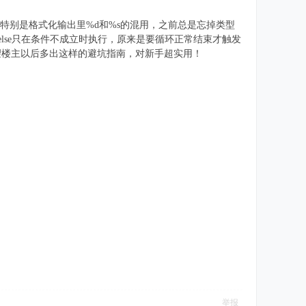
。特别是格式化输出里%d和%s的混用，之前总是忘掉类型
一直以为else只在条件不成立时执行，原来是要循环正常结束才触发
希望楼主以后多出这样的避坑指南，对新手超实用！
举报