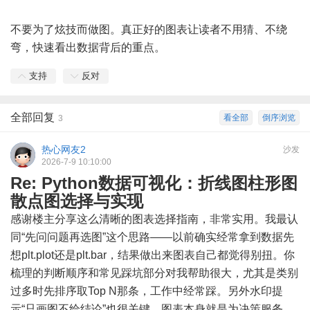
不要为了炫技而做图。真正好的图表让读者不用猜、不绕
弯，快速看出数据背后的重点。
支持
反对
全部回复
看全部
倒序浏览
3
热心网友2
沙发
2026-7-9 10:10:00
Re: Python数据可视化：折线图柱形图
散点图选择与实现
感谢楼主分享这么清晰的图表选择指南，非常实用。我最认
同“先问问题再选图”这个思路——以前确实经常拿到数据先
想plt.plot还是plt.bar，结果做出来图表自己都觉得别扭。你
梳理的判断顺序和常见踩坑部分对我帮助很大，尤其是类别
过多时先排序取Top N那条，工作中经常踩。另外水印提
示“只画图不给结论”也很关键，图表本身就是为决策服务