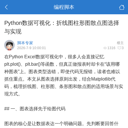
编程脚本
Python数据可视化：折线图柱形图散点图选择
与实现
脚本专家
楼主
2026-7-9 10:00:01
1316
3
在Python Excel数据可视化中，很多人会直接记忆
plt.plot()、plt.bar()等函数，但真正做报表时却卡在“该用哪
种图表”上。图表类型选错，即使代码无报错，读者也难以
抓住重点。本文从图表选择原则出发，结合Matplotlib代
码，梳理折线图、柱形图、条形图和散点图的适用场景与实
现方式。
## 一、图表选择先于绘图代码
图表的核心是让数据表达一个明确问题。先判断要回答什