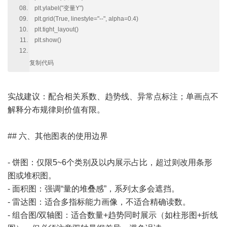
plt.ylabel("变量Y")
plt.grid(True, linestyle="--", alpha=0.4)
plt.tight_layout()
plt.show()
复制代码
实战建议：配合相关系数、趋势线、异常点标注；单画点不
解释分布规律则价值有限。
## 六、其他图表的使用边界
- 饼图：仅限5~6个类别及以内展示占比，超过则改用条形
图或堆积图。
- 面积图：强调“量的堆叠感”，系列太多会遮挡。
- 雷达图：适合多指标能力画像，不适合精确读数。
- 组合图/双轴图：适合数量+趋势同时展示（如柱形图+折线