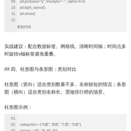
plt.grid(axis="y", linestyle="--", alpha=0.4)
plt.tight_layout()
plt.show()
复制代码
实战建议：配合数据标签、网格线、清晰时间轴；时间点多
时旋转x轴标签避免重叠。
## 四、柱形图与条形图：类别对比
柱形图（竖向）适合类别数量不多、名称较短的情况；条形
图（横向）适合类别名称长、需做排行榜的场景。
柱形图示例：
categories = ["A类", "B类", "C类", "D类"]
values = [45, 78, 60, 92]