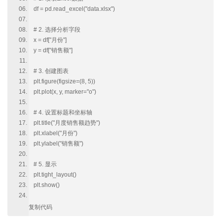
df = pd.read_excel("data.xlsx")
# 2. 选择分析字段
x = df["月份"]
y = df["销售额"]
# 3. 创建图表
plt.figure(figsize=(8, 5))
plt.plot(x, y, marker="o")
# 4. 设置标题和坐标轴
plt.title("月度销售额趋势")
plt.xlabel("月份")
plt.ylabel("销售额")
# 5. 显示
plt.tight_layout()
plt.show()
复制代码