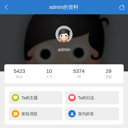
admin的资料
admin
5423
10
5374
29
积分
人气
i币
贡献
Ta的主题
Ta的日志
发短消息
加为好友