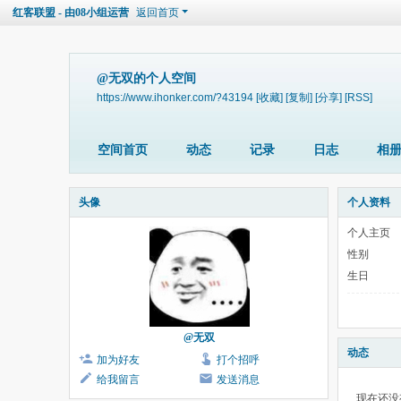
红客联盟 - 由08小组运营
返回首页
@无双的个人空间
https://www.ihonker.com/?43194
[收藏]
[复制]
[分享]
[RSS]
空间首页
动态
记录
日志
相
头像
个人资料
个人主页
性别
生日
@无双
动态
加为好友
打个招呼
给我留言
发送消息
现在还没