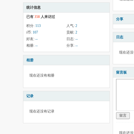
统计信息
已有
358
人来访过
分享
积分:
113
人气:
2
i币:
107
贡献:
2
日志
好友:
--
日志:
--
相册:
--
分享:
--
现在还没
相册
留言板
现在还没有相册
记录
现在还没有记录
留言
现在还没