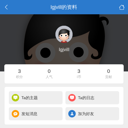
lgjvill的资料
lgjvill
3
0
3
0
积分
人气
i币
贡献
Ta的主题
Ta的日志
发短消息
加为好友