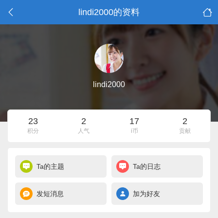
lindi2000的资料
lindi2000
23
2
17
2
积分
人气
i币
贡献
Ta的主题
Ta的日志
发短消息
加为好友