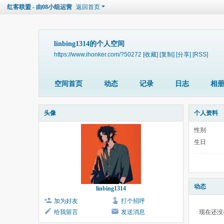
红客联盟 - 由08小组运营
返回首页
linbing1314的个人空间
https://www.ihonker.com/?50272
[收藏]
[复制]
[分享]
[RSS]
空间首页
动态
记录
日志
相
头像
个人资料
性别
生日
动态
linbing1314
加为好友
打个招呼
给我留言
发送消息
现在还没