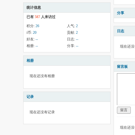
统计信息
分享
已有
587
人来访过
积分:
26
人气:
2
日志
i币:
20
贡献:
2
好友:
--
日志:
--
相册:
--
分享:
--
现在还没
相册
留言板
现在还没有相册
记录
留言
现在还没有记录
现在还没