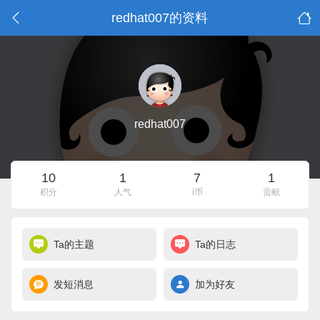
redhat007的资料
redhat007
10
1
7
1
积分
人气
i币
贡献
Ta的主题
Ta的日志
发短消息
加为好友