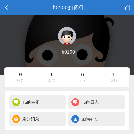
ljh0100的资料
ljh0100
9
1
6
1
积分
人气
i币
贡献
Ta的主题
Ta的日志
发短消息
加为好友