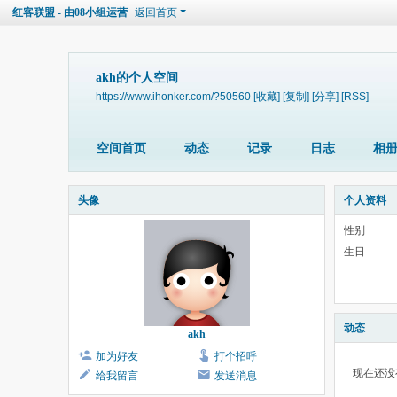
红客联盟 - 由08小组运营
返回首页
akh的个人空间
https://www.ihonker.com/?50560
[收藏]
[复制]
[分享]
[RSS]
空间首页
动态
记录
日志
相
头像
个人资料
性别
生日
动态
akh
加为好友
打个招呼
现在还没
给我留言
发送消息