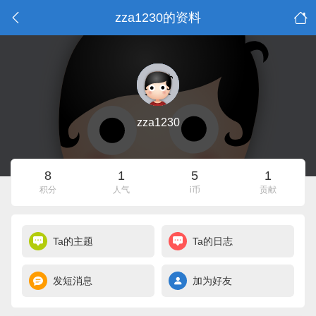
zza1230的资料
zza1230
8
1
5
1
积分
人气
i币
贡献
Ta的主题
Ta的日志
发短消息
加为好友