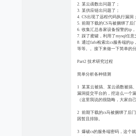
2. 某云函数出问题了；
3. 某供应链出问题了；
4. CS出现了远程代码执行漏洞
5. 前期下载的CS马被捆绑了后
6. 收集汇总各家设备报警的ip
7. 踩了蜜罐，利用了mysq
8. 通过fafo检索出cs服务端的
等等。。接下来做一下简单的
Part2 技术研究过程
简单分析各种猜测
1 某某云被搞、某云函数被搞
漏洞提交平台的，挖这么一个漏
（这里我说的很隐晦，大家自
2 前期下载的cs马被捆绑了
因暂且排除。
3 爆破cs的服务端密码，这