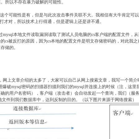
掉。所以不存在暴力破解的可能性。
洞，这个可能性是有，但是与此次攻击事件关联不大。我相信有大牛肯定可
被打才对，所以技术上行得通，但是逻辑上还是讲不通。
罐通过mysql本地文件读取漏洞读取了测试人员电脑的cs客户端的配置文件，
的cs被反打的原因，因为cs本地的配置文件是明文存储密码的，对此我之
文存储的。
网上文章介绍的太多了，大家可以自己从网上搜索文章，我写一个简介吧：mysql中有
者用爆破mysql密码的扫描器扫描到我们的mysql并连接上的时候（注，这
确的用户名密码），客户端（攻击者）会自动发起一个查询，我们（服务端
读取攻击者的本地文件到我们数据库中，达到反制的目的。（以下图片来源于网络搜索）