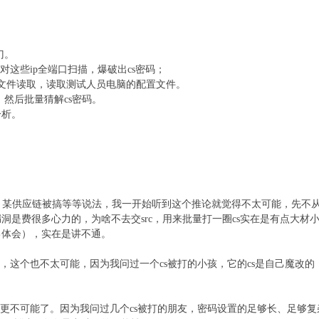
；
门。
，对这些ip全端口扫描，爆破出cs密码；
l任意文件读取，读取测试人员电脑的配置文件。
ip，然后批量猜解cs密码。
分析。
、某供应链被搞等等说法，我一开始听到这个推论就觉得不太可能，先不从
洞是费很多心力的，为啥不去交src，用来批量打一圈cs实在是有点大材小
己体会），实在是讲不通。
后门，这个也不太可能，因为我问过一个cs被打的小孩，它的cs是自己魔
个就更不可能了。因为我问过几个cs被打的朋友，密码设置的足够长、足够