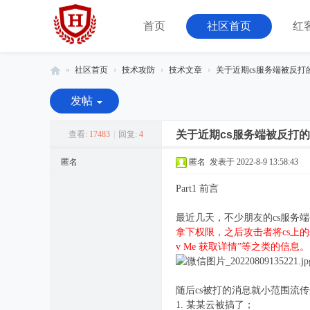
首页
社区首页
红
»
社区首页
›
技术攻防
›
技术文章
›
关于近期cs服务端被反打
红
发帖
客
联
关于近期cs服务端被反打
查看:
17483
|
回复:
4
盟
匿名
匿名
发表于 2022-8-9 13:58:43
-
Part1 前言
由
08
最近几天，不少朋友的cs服务
小
拿下权限，之后攻击者将cs上的sh
v Me 获取详情”等之类的
组
运
营
随后cs被打的消息就小范围流
1. 某某云被搞了；