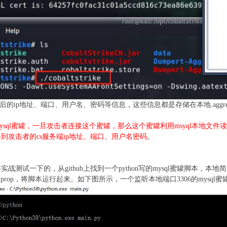
的ip地址、端口、用户名、密码等信息，这些信息都是存储在本地.aggres
ql蜜罐，一旦攻击者连接这个蜜罐，那么这个蜜罐利用msyql本地文件读取漏洞去自动读取C:\
到攻击者的cs服务端ip地址、端口、用户名密码
。
战测试一下的，从github上找到一个python写的mysql蜜罐脚本，
or\.aggressor.prop，将脚本运行起来。如下图所示，一个监听本地端口3306的mys