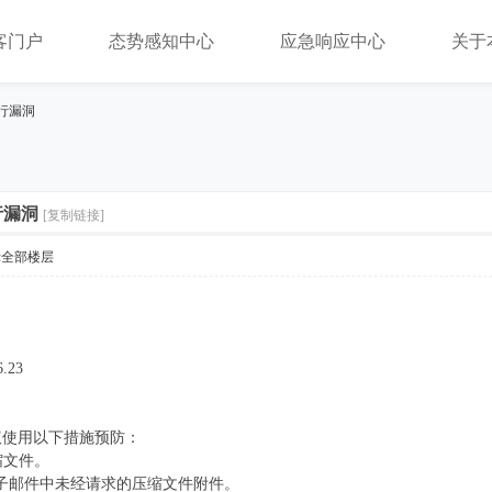
客门户
态势感知中心
应急响应中心
关于
执行漏洞
行漏洞
[复制链接]
示全部楼层
.23
议使用以下措施预防：
缩文件。
开电子邮件中未经请求的压缩文件附件。