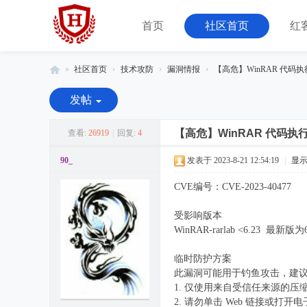
首页
社区首页
红
»
社区首页
›
技术攻防
›
漏洞情报
›
【高危】WinRAR 代码
红
发帖
客
联
【高危】WinRAR 代码执
查看:
26919
|
回复:
4
盟
90_
发表于 2023-8-21 12:54:19
|
显
-
CVE编号：CVE-2023-40477
由
08
受影响版本
小
WinRAR-rarlab <6.23 最新版为6
组
临时防护方案
运
此漏洞可能用于钓鱼攻击，建
营
1. 仅使用来自受信任来源的压
2. 请勿单击 Web 链接或打