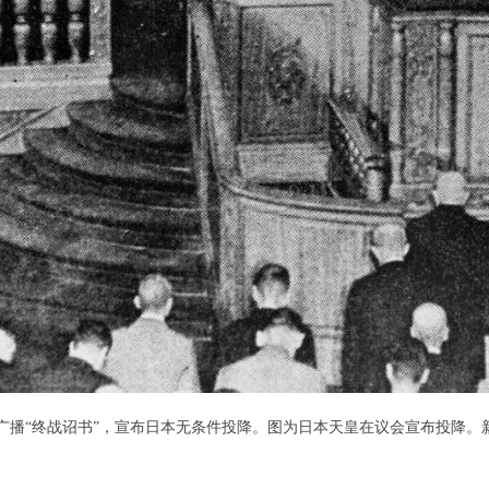
裕仁广播“终战诏书”，宣布日本无条件投降。图为日本天皇在议会宣布投降。