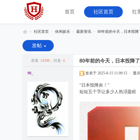
首页
社区首页
红
»
社区首页
›
休闲娱乐
›
最新资讯
›
80年前的今天，日本投降
红
发帖
客
联
80年前的今天，日本投降
查看:
14398
|
回复:
4
盟
90_
发表于 2025-8-15 11:09:15
|
显
-
“日本投降矣！”
由
短短五个字让多少人热泪盈眶
08
小
组
运
营