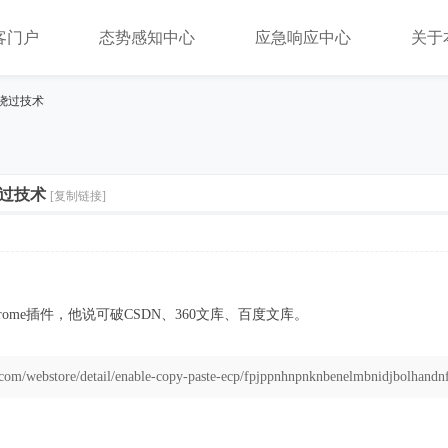
客门户
态势感知中心
应急响应中心
关于
绕过技术
过技术
[复制链接]
到某Chrome插件，他说可破CSDN、360文库、百度文库。
.com/webstore/detail/enable-copy-paste-ecp/fpjppnhnpnknbenelmbnidjbolhand