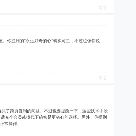
举报
有参考价值。你提到的“永远好奇的心”确实可贵，不过也像你说
举报
路很巧妙，解决了跨页复制的问题。不过也要提醒一下，这些技术手段
的话充个会员或找代下确实是更省心的选择。另外，你提到
的正常操作。