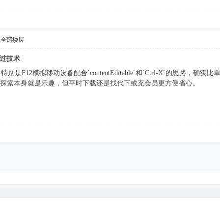
示全部楼层
绕过技术
是F12模拟移动设备配合`contentEditable`和`Ctrl-X`的思
术探索本身就是乐趣，但平时下载还是找代下或充会员更方便省心。