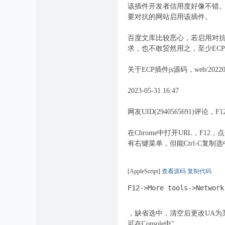
该插件开发者信用度好像不错
要对抗的网站启用该插件。
百度文库比较恶心，若启用对
求，也不敢贸然用之，至少EC
关于ECP插件js源码，web/202
2023-05-31 16:47
网友UID(2940565691)
在Chrome中打开URL，F12，点击
有右键菜单，但能Ctrl-C复
[AppleScript]
查看源码
复制代码
F12->More tools->Network
，缺省选中，清空后更改UA为
可在Console中"