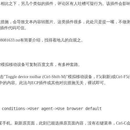
。相比之下，另几个类似的插件，评论区有人吐槽可疑行为。该插件会影
抗措施，会导致文本内容转图片。这类插件很多，此处只是提一嘴，不做
P插件代码可信。
208081633.txt有简要介绍，找得着地儿的自观之。
评论，F12模拟移动设备可复制百度文库，有多种套路。
"Toggle device toolbar (Ctrl-Shift-M)"模拟移动设备，F5(刷
制选中的内容。此法与ECP插件或其他对抗措施无关，裸试即可。
 conditions->User agent->Use browser default
某手机。刷新原页面，此刻已能选择原页面内容，没有右键菜单，Ctrl-C