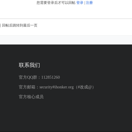
您需要登录后才可以回帖
登录
|
注册
回帖后跳转到最后一页
联系我们
官方QQ群：112851260
官方邮箱：security#ihonker.org（#改成@）
官方核心成员