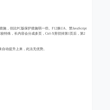
保护措施，但比PC版保护措施弱一些。F12换UA、禁JavaScript
度文库比较特殊，长内容会分成多页，Ctrl-X剪切掉第1页后，第2
。
页，后续页未自动提升上来，此法无优势。