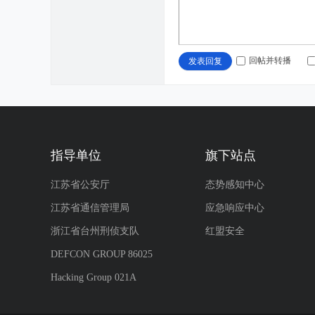
回帖并转播
发表回复
指导单位
旗下站点
江苏省公安厅
态势感知中心
江苏省通信管理局
应急响应中心
浙江省台州刑侦支队
红盟安全
DEFCON GROUP 86025
Hacking Group 021A