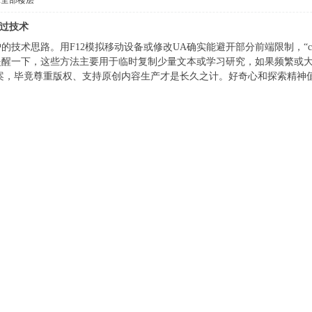
示全部楼层
绕过技术
思路。用F12模拟移动设备或修改UA确实能避开部分前端限制，“contentEd
提醒一下，这些方法主要用于临时复制少量文本或学习研究，如果频繁或大
方案，毕竟尊重版权、支持原创内容生产才是长久之计。好奇心和探索精神