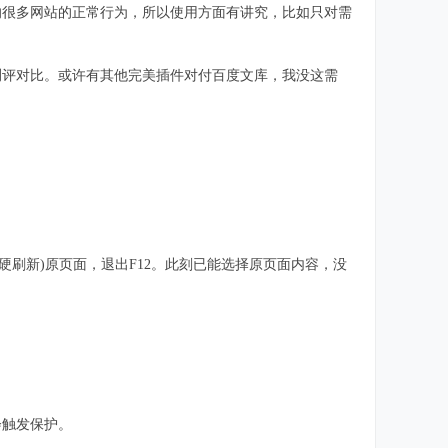
响很多网站的正常行为，所以使用方面有讲究，比如只对需
测评对比。或许有其他完美插件对付百度文库，我没这需
新)或Ctrl-F5(硬刷新)原页面，退出F12。此刻已能选择原页面内容，没
会触发保护。