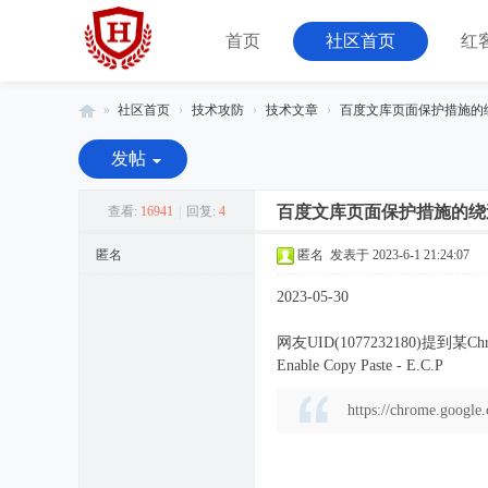
首页
社区首页
红
»
社区首页
›
技术攻防
›
技术文章
›
百度文库页面保护措施的
红
发帖
客
联
百度文库页面保护措施的绕
查看:
16941
|
回复:
4
盟
匿名
匿名
发表于 2023-6-1 21:24:07
-
2023-05-30
由
08
网友UID(1077232180)提
小
Enable Copy Paste - E.C.P
组
https://chrome.google
运
营