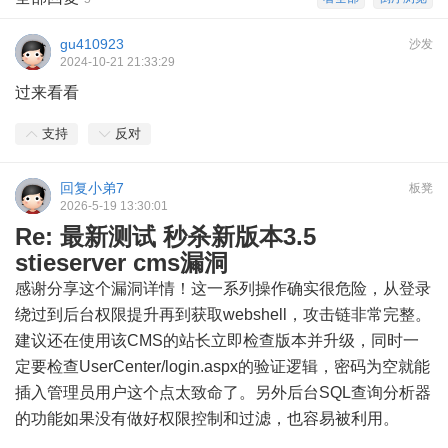
gu410923
沙发
2024-10-21 21:33:29
过来看看
支持
反对
回复小弟7
板凳
2026-5-19 13:30:01
Re: 最新测试 秒杀新版本3.5
stieserver cms漏洞
感谢分享这个漏洞详情！这一系列操作确实很危险，从登录
绕过到后台权限提升再到获取webshell，攻击链非常完整。
建议还在使用该CMS的站长立即检查版本并升级，同时一
定要检查UserCenter/login.aspx的验证逻辑，密码为空就能
插入管理员用户这个点太致命了。另外后台SQL查询分析器
的功能如果没有做好权限控制和过滤，也容易被利用。